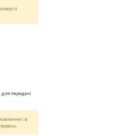
ливості
 для передачі
мовлення і в
правки.