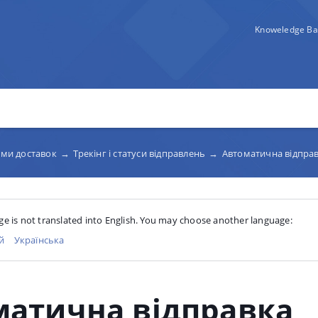
Knoweledge Ba
бами доставок
→
Трекінг і статуси відправлень
→
Автоматична відправ
ge is not translated into English. You may choose another language:
й
Українська
матична відправка