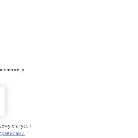
амовлення у
му статусі, і
правилами