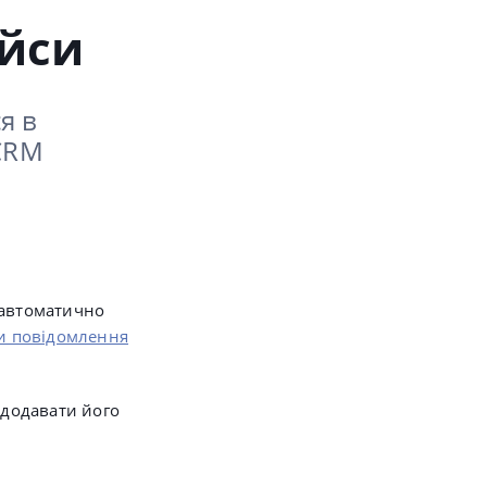
ейси
я в
yCRM
 автоматично
и повідомлення
 додавати його