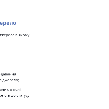
жерело
 джерела в якому
додавання
на джерело;
аних в полі
ність до статусу