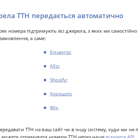
рела ТТН передається автоматично
рек номера підтримують всі джерела, з яких ми самостійн
замовлення, а саме:
Епіцентр
;
Allo
;
Shopify
;
Хорошоп
;
Wix
.
ередавати ТТН на ваш сайт чи в іншу систему, куди ми не 
и можете отримувати номери ТТН через наше
відкрите API
.