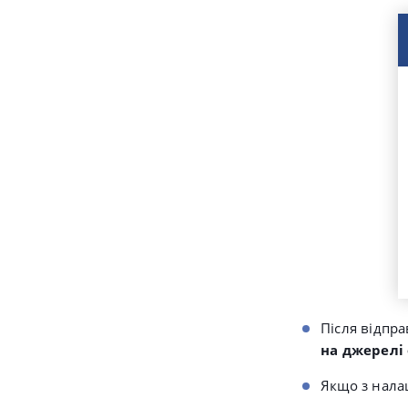
Після відпр
на джерелі
Якщо з нала