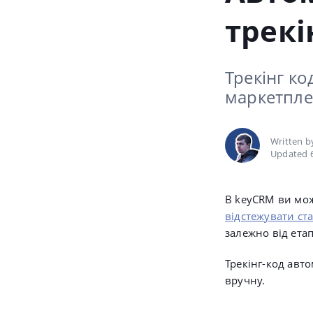
трекі
Трекінг к
маркетплей
Written 
Updated 
В keyCRM ви мо
відстежувати ст
залежно від ета
Трекінг-код авт
вручну.