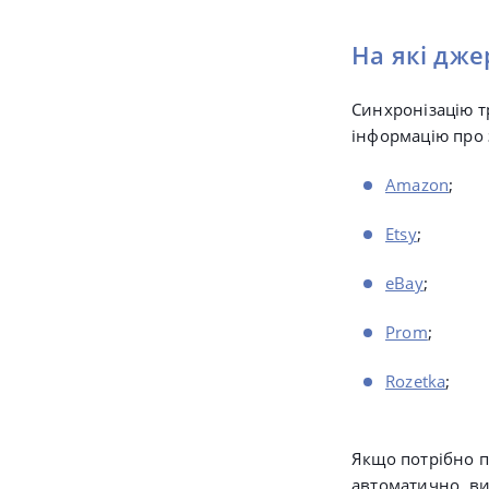
На які дже
Синхронізацію т
інформацію про 
Amazon
;
Etsy
;
eBay
;
Prom
;
Rozetka
;
Якщо потрібно п
автоматично, в