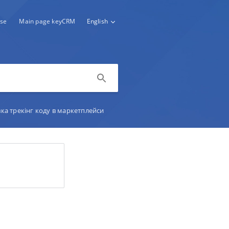
se
Main page keyCRM
English
ка трекінг коду в маркетплейси