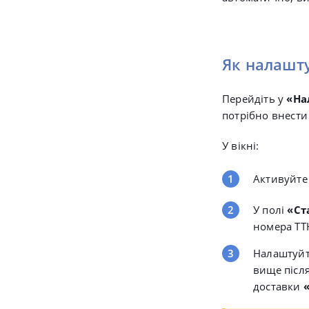
Як налашт
Перейдіть у
«
На
потрібно внести
У вікні:
Активуйте
У полі
«Ст
номера ТТН
Налаштуй
вище після
доставки