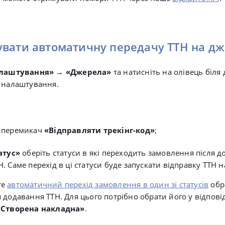
увати автоматичну передачу ТТН на д
лаштування»
→
«
Джерела»
та натисніть на олівець біля
 налаштування.
 перемикач
«
Відправляти трекінг-код»
;
атус»
оберіть
статуси в які переходить замовлення після 
. Саме перехід в ці статуси буде запускати відправку ТТН 
те
автоматичний перехід замовлення в один зі статусів
обр
 додавання ТТН. Для цього потрібно обрати його у відповід
«Створена накладна»
.