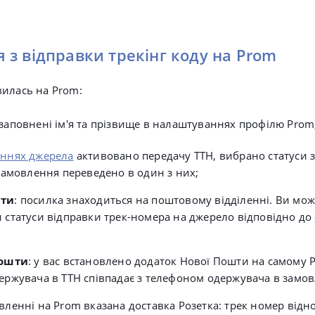
з відправки трекінг коду на Prom
илась на Prom:
заповнені ім'я та прізвище в налаштуваннях профілю Prom
ннях джерела
активовано передачу ТТН, вибрано статуси 
 замовлення переведено в один з них;
ти
: посилка знаходиться на поштовому відділенні.
Ви мож
 статуси відправки трек-номера на джерело відповідно до
Пошти
: у вас встановлено додаток Нової Пошти на самому 
ержувача в ТТН співпадає з телефоном одержувача в замов
вленні на Prom вказана доставка Розетка: трек номер відн