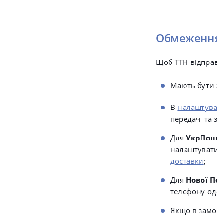
Обмеження 
Щоб ТТН відправ
Мають бути 
В
налаштува
передачі та
Для
УкрПош
налаштувати
доставки
;
Для
Нової 
телефону од
Якщо в замо