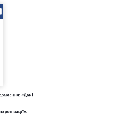
відомлення:
«Дані
хронізації»
.