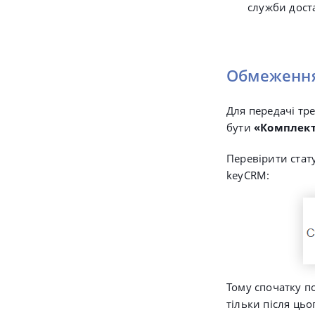
служби дост
Обмеження 
Для передачі тр
бути
«Комплект
Перевірити стату
keyCRM:
Тому спочатку п
тільки після цьо