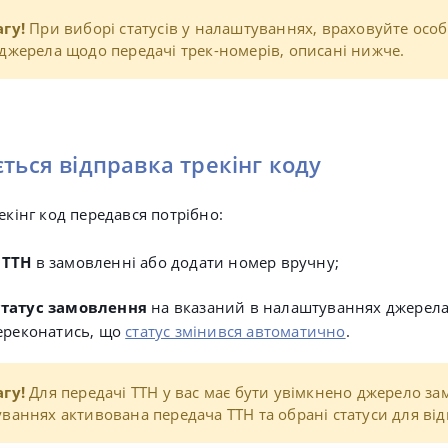
гу!
При виборі статусів у налаштуваннях, враховуйте особ
джерела щодо передачі трек-номерів, описані нижче.
ється відправка трекінг коду
екінг код передався потрібно:
 ТТН
в замовленні або додати номер вручну;
статус замовлення
на вказаний в налаштуваннях джерела
переконатись, що
статус змінився автоматично
.
агу!
Для передачі ТТН у вас має бути увімкнено джерело за
ваннях активована передача ТТН та обрані статуси для від