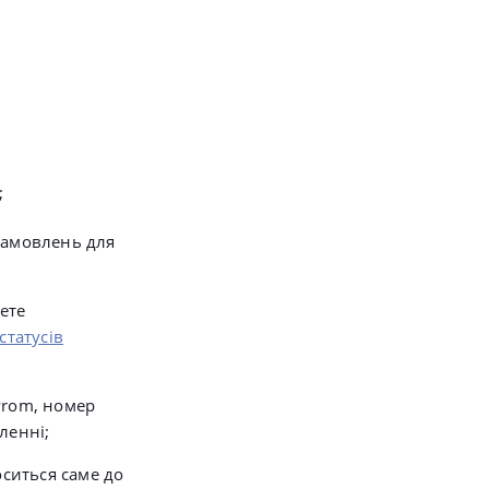
;
замовлень для
ете
статусів
Prom, номер
ленні;
оситься саме до