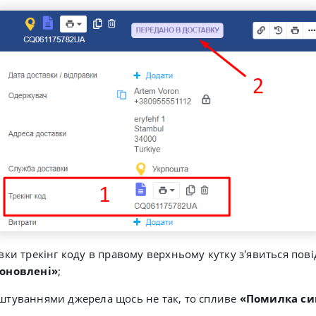
авки трекінг коду в правому верхньому кутку з'явиться по
 оновлені»
;
штуваннями джерела щось не так, то спливе
«Помилка син