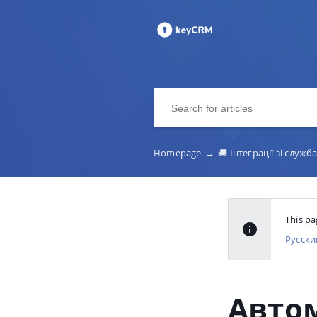
Homepage
→
🚚 Інтеграції зі служ
This pa
Русски
Авто