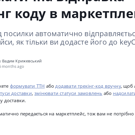
нг коду в маркетпл
од посилки автоматично відправляєтьс
си, як тільки ви додасте його до ke
by
Вадим Крижевський
6 months ago
жете
формувати ТТН
або
додавати трекінг-код вручну
, щоб
атуси доставки
,
змінювати статуси замовлень
або
надсилат
пу доставки.
оматично передається на маркетплейс, тож вам не потрібно