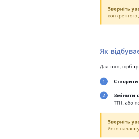
Зверніть ува
конкретного 
Як відбува
Для того, щоб тр
Створити
Змінити 
ТТН, або 
Зверніть ув
його налашту