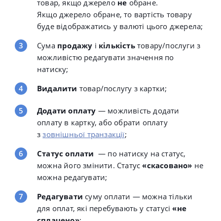
товар, якщо джерело
не
обране.
Якщо джерело обране, то вартість товару
буде відображатись у валюті цього джерела;
Сума
продажу
і
кількість
товару/послуги з
можливістю редагувати значення по
натиску;
Видалити
товар/послугу з картки;
Додати оплату
— можливість додати
оплату в картку, або обрати оплату
з
зовнішньої транзакції
;
Статус оплати
— по натиску на статус,
можна його змінити. Статус
«скасовано»
не
можна редагувати;
Редагувати
суму оплати — можна тільки
для оплат, які перебувають у статусі
«не
сплачено»
;