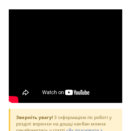
Зверніть увагу!
З інформацією по роботі у
розділі воронки на дошці канбан можна
ознайомитись у статті
«Як працювати з