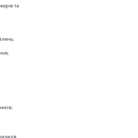
жерів та
влень;
ння;
ників;
изація,