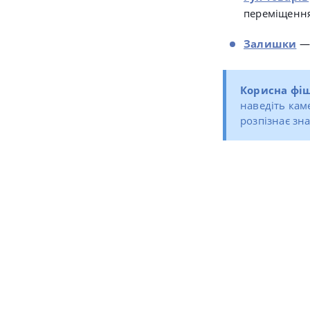
переміщення
Залишки
— 
Корисна фіш
наведіть кам
розпізнає зн