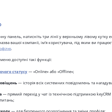
ю
ну панель, натисніть три лінії у верхньому лівому кутку е
азва вашої компанії, ім'я користувача, під яким ви працює
офілю
.
меню доступні такі функції:
очого статусу
— «Online» або «Offline»;
повіщень
— історія всіх системних повідомлень та нагадув
а
— прямий перехід у чат із технічною підтримкою keyCRM
 питань;
иходу
— для безпечного розлогінення та зміни профіля;