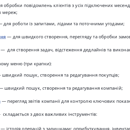
я обробки повідомлень клієнтів з усіх підключених месенд
х мереж;
— для роботи із запитами, лідами та поточними угодами
;
ня
— для швидкого створення, перегляду та обробки замо
— для створення задач, відстеження дедлайнів та викона
вому меню (три крапки):
 швидкий пошук, створення та редагування покупців
;
— швидкий пошук, створення та редагування компаній;
а
— перегляд звітів компанії для контролю ключових показ
складається з двох важливих інструментів:
— історія операцій з залишками:
оприбуткування, інвентар