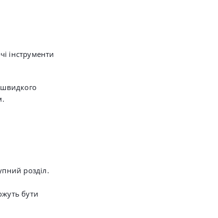
чі інструменти
 швидкого
м.
упний розділ.
ожуть бути