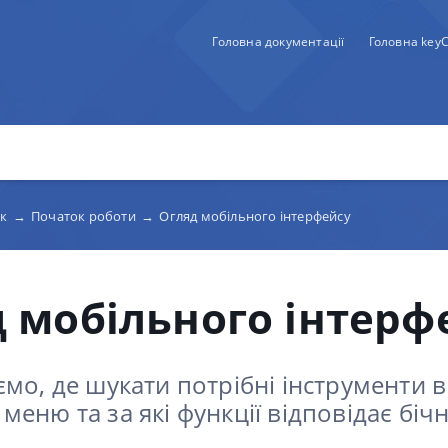
Головна документації
Головна key
ок
→
Початок роботи
→
Огляд мобільного інтерфейсу
 мобільного інтерф
мо, де шукати потрібні інструменти в
еню та за які функції відповідає біч