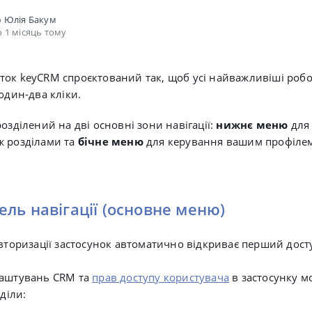
о
Юлія Бакум
 1 місяць тому
ок keyCRM спроєктований так, щоб усі найважливіші робо
один-два кліки.
озділений на дві основні зони навігації:
нижнє меню
для
ж розділами та
бічне меню
для керування вашим профіле
ль навігації (основне меню)
авторизації застосунок автоматично відкриває перший дост
лаштувань CRM та
прав доступу користувача
в застосунку м
зділи: