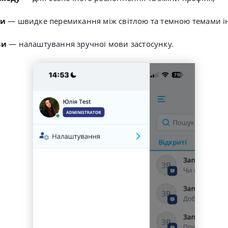
ми
— швидке перемикання між світлою та темною темами і
ви
— налаштування зручної мови застосунку.