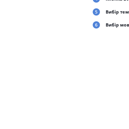
Вибір те
Вибір мо