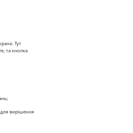
крана. Тут
те, та кнопка
ань;
 для вирішення