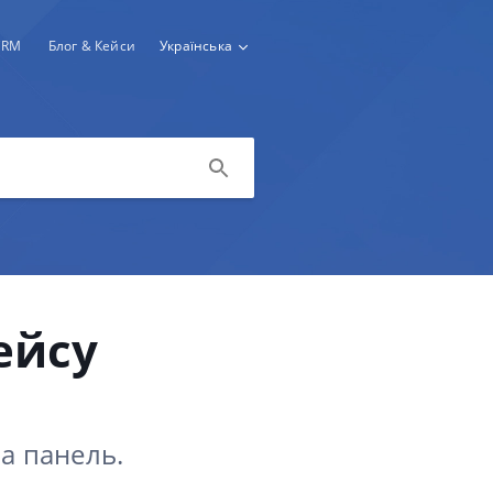
CRM
Блог & Кейси
Українська
ейсу
на панель.