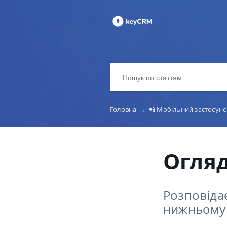
Головна
→
📲 Мобільний застосун
Огляд
Розповідає
нижньому м