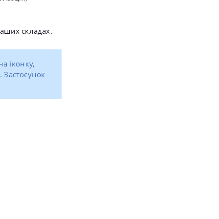
ваших складах.
на іконку,
. Застосунок