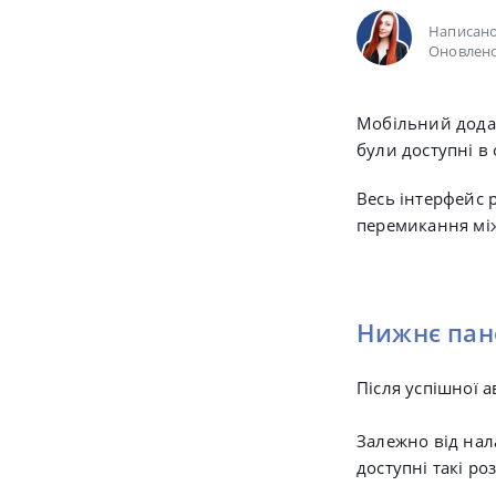
Написан
Оновлено
Мобільний додат
були доступні в 
Весь інтерфейс р
перемикання мі
Нижнє пане
Після успішної 
Залежно від на
доступні такі ро