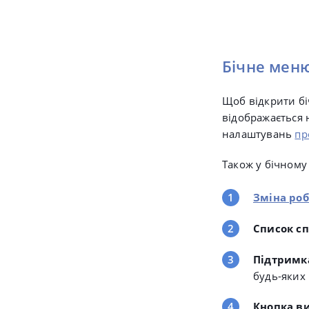
Бічне мен
Щоб відкрити біч
відображається н
налаштувань
пр
Також у бічному 
Зміна роб
Список с
Підтримк
будь-яких
Кнопка в