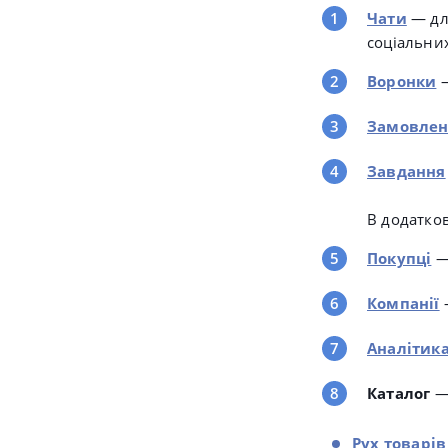
Чати
— дл
соціальни
Воронки
Замовлен
Завдання
В додатко
Покупці
—
Компанії
Аналітик
Каталог
— 
Рух товарів