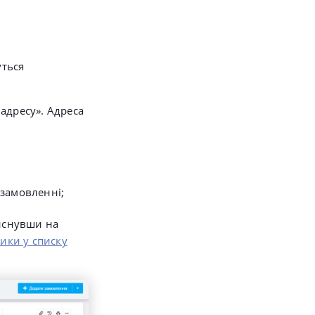
уться
адресу».
Адреса
 замовленні;
иснувши на
ики у списку