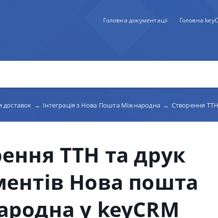
Головна документації
Головна key
ми доставок
→
Інтеграція з Нова Пошта Міжнародна
→
Створення ТТН та др
ення ТТН та друк
ментів Нова пошта
ародна у keyCRM