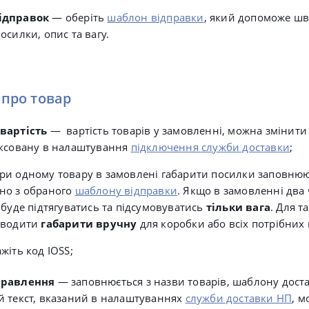
ідправок
—
оберіть
шаблон відправки
, який допоможе ш
осилки, опис та вагу.
і про товар
вартість
— вартість товарів у замовленні, можна змінити
іксовану в налаштування
підключення служби доставки
;
ри одному товару в замовлені габарити посилки заповню
но з обраного
шаблону відправки
.
Якщо в замовленні два 
 буде підтягуватись та підсумовуватись
тільки вага
. Для 
вводити
габарити вручну
для коробки або всіх потрібних
жіть код IOSS;
правлення
— заповнюється з назви товарів, шаблону дост
й текст, вказаний в налаштуваннях
служби доставки НП
, 