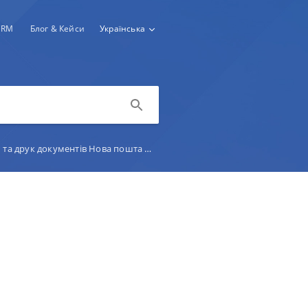
CRM
Блог & Кейси
Українська
ук документів Нова пошта Міжнародна у keyCRM