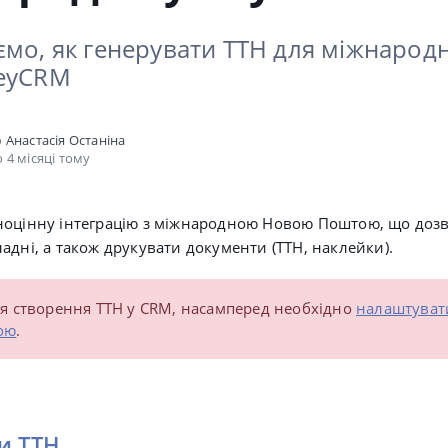
ємо, як генерувати ТТН для міжнародн
keyCRM
о
Анастасія Останіна
 4 місяці тому
ноцінну інтеграцію з міжнародною Новою Поштою, що доз
адні, а також
друкувати документи (ТТН, наклейки).
я створення ТТН у CRM, насамперед необхідно
налаштувати
ою
.
и ТТН