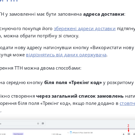
Н у замовленні має бути заповнена
адреса доставки
:
існуючого покупця його
збережені адреси доставки
підтягн
 можна обрати потрібну зі списку.
одати нову адресу натиснувши кнопку
«Використати нову 
купця може
відрізнятись від даних одержувача
.
орення ТТН
можна двома способами:
 на середню кнопку
біля поля «Трекінг код»
у розкритому
вікно створення
через загальний список замовлень
нат
орення біля поля «Трекінг код», якщо поле додано в
стовпч
ь
.