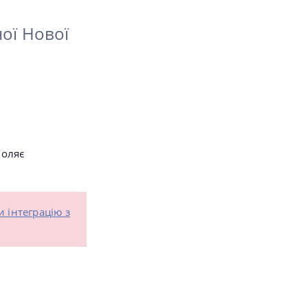
ої Нової
воляє
 інтеграцію з