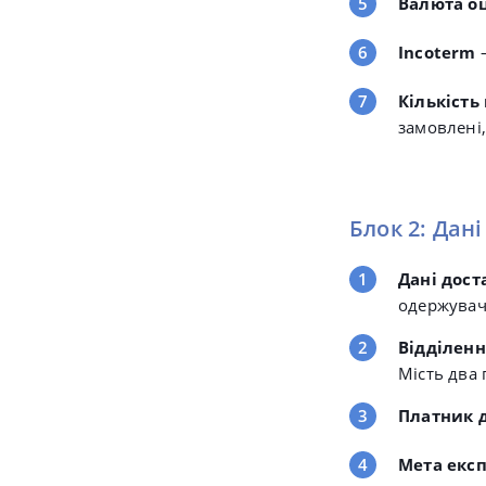
Валюта о
Incoterm
Кількість
замовлені,
Блок 2: Дан
Дані дост
одержувача
Відділенн
Мість два 
Платник 
Мета екс