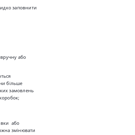
видко заповнити
 вручну або
ються
чи більше
таких замовлень
 коробок;
авки або
можна
змінювати