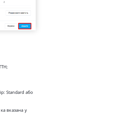
ТТН;
р: Standard або
ка вказана у