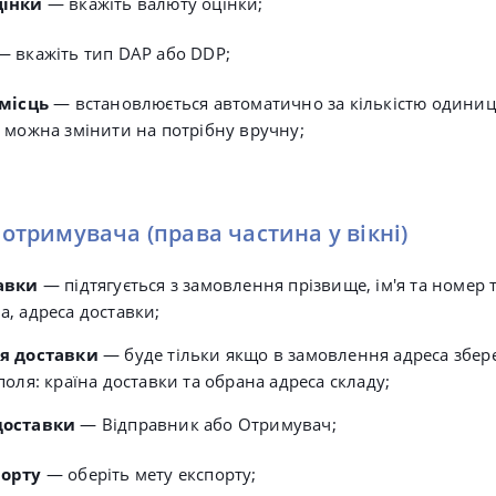
цінки
— вкажіть валюту оцінки;
— вкажіть тип DAP або DDP;
 місць
— встановлюється автоматично
за кількістю одиниц
 можна змінити на потрібну вручну;
і отримувача
(права частина у вікні)
авки
— підтягується з замовлення прізвище, ім'я та номер
, адреса доставки;
я доставки
— буде тільки якщо в замовлення адреса збере
поля: країна доставки та обрана адреса складу;
доставки
— Відправник або Отримувач;
порту
— оберіть мету експорту;