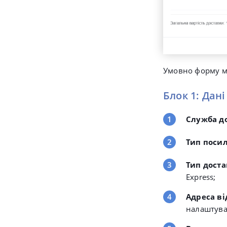
Умовно форму мо
Блок 1: Дані
Служба д
Тип поси
Тип дост
Express;
Адреса в
налаштув