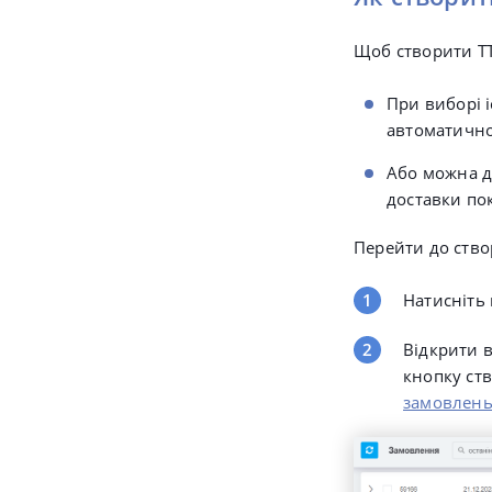
Щоб створити ТТ
При виборі 
автоматично,
Або можна д
доставки по
Перейти до ств
Натисніть
Відкрити 
кнопку ств
замовлен