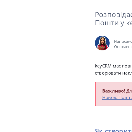
Розповіда
Пошти у 
Написан
Оновлено
keyCRM має пов
створювати накл
Важливо!
Дл
Новою Пошт
Як створит