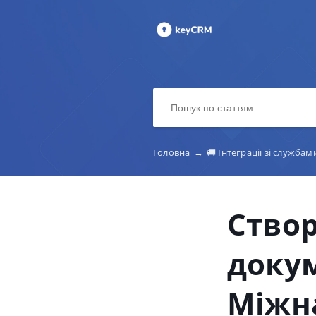
Головна
→
🚚 Інтеграції зі служба
Створ
доку
Міжн