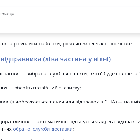
жна розділити на блоки, розглянемо детальніше кожен:
 відправника (ліва частина у вікні)
оставки
—
вибрана служба доставки, з якої буде створена 
лки
— оберіть потрібний зі списку;
авки
(відображається тільки для відправок в США) — на вибі
ідправлення
— автоматично підтягується адреса відправни
аннях
обраної служби доставки
;