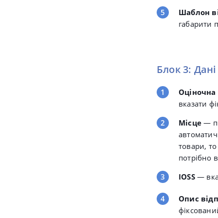
Шаблон в
габарити п
Блок 3: Дан
Оціночна 
вказати ф
Місце
— п
автоматич
товари, то
потрібно 
IOSS
— вка
Опис від
фіксовани