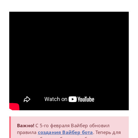
Важно!
С 5-го февраля Вайбер обновил
правила
создания Вайбер бота
. Теперь для