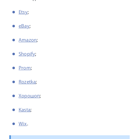
Etsy
;
eBay
;
Amazon
;
Shopify
;
Prom
;
Rozetka
;
Хорошоп
;
Kasta
;
Wix
.