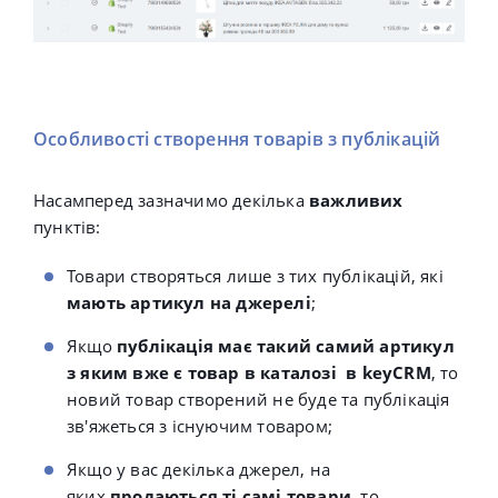
Особливості створення товарів з публікацій
Насамперед зазначимо декілька
важливих
пунктів:
Товари створяться лише з тих публікацій, які
мають артикул на джерелі
;
Якщо
публікація має такий самий артикул
з яким вже є товар в каталозі
в keyCRM
, то
новий товар створений не буде та
публікація
зв'яжеться з існуючим товаром;
Якщо у вас декілька джерел, на
яких
продаються ті самі товари
, то