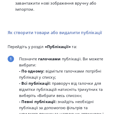
завантажити нові зображення вручну або
імпортом.
Як створити товари або видалити публікації
Перейдіть у розділ
«Публікації»
та:
Позначте
галочками
публікації. Ви можете
вибрати:
- По одному:
відмітьте галочками потрібні
публікації у списку;
- Всі публікації:
праворуч від галочки для
відмітки публікацій натисніть трикутник та
виберіть «Вибрати весь список»;
- Певні публікації:
знайдіть необхідні
публікації за допомогою фільтрів та
швидкого пошуку за назвою чи артикулом і