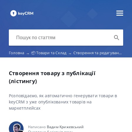
Головна
→
📦 Товари та Склад
→
Створення та редагування товарів
Створення товару з публікації
(лістингу)
Розповідаємо, як автоматично генерувати товари в
keyCRM з уже опублікованих товарів на
маркетплейсах
Написано
Вадим Крижевський
Оновлено 6 місяців тому