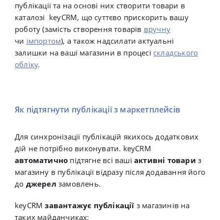
публікації та на основі них створити товари в
каталозі keyCRM, що
суттєво прискорить вашу
роботу (замість створення товарів
вручну
чи
імпортом
), а також надсилати актуальні
залишки на ваші магазини в процесі
складського
обліку
.
Як підтягнути публікації з маркетплейсів
Для синхронізації публікацій якихось додаткових
дій не потрібно виконувати. keyCRM
автоматично
підтягне всі ваші
активні товари
з
магазину в публікації відразу після додавання його
до
джерел
замовлень.
keyCRM
завантажує публікації
з магазинів на
таких майданчиках: