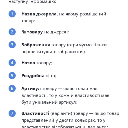
наступну інформацію:
Назва джерела
, на якому розміщений
товар;
№ товару
на джерелі;
Зображення
товару
(отримуємо тільки
перше титульне зображення)
;
Назва
товару;
Роздрібна
ціна;
Артикул
товару
— якщо товар має
властивості, то у кожній властивості має
бути унікальний артикул;
Властивості
(варіанти) товару — якщо товар
представлений у десяти кольорах, то у
властивостях відобразяться ці варіанти: