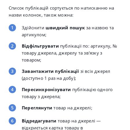
Список публікацій сортується по натисканню на
назви колонок, також можна
:
Здійснити
швидкий
пошук
за назвою та
артикулом;
Відфільтрувати
публікації по:
артикулу,
№
товару джерела,
джерелу та зв'язку з
товаром
;
Завантажити публікації
зі всіх джерел
(доступно 1 раз на добу);
Пересинхронізувати
публікацію одного
товару з джерела;
Переглянути
товар на джерелі;
Відредагувати
товар на джерелі —
відкриється картка товару в