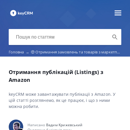
Головна
→
🤑 Отримання замовлень та товарів з маркетплейсів (Etsy, Amazon, Rozetka, Prom та ін.)
Отримання публікацій (Listings) з
Amazon
keyCRM може завантажувати публікації з Amazon. У
цій статті розглянемо, як це працює, і що з ними
можна робити.
Написано
Вадим Крижевський
Оновлено 6 місяців тому