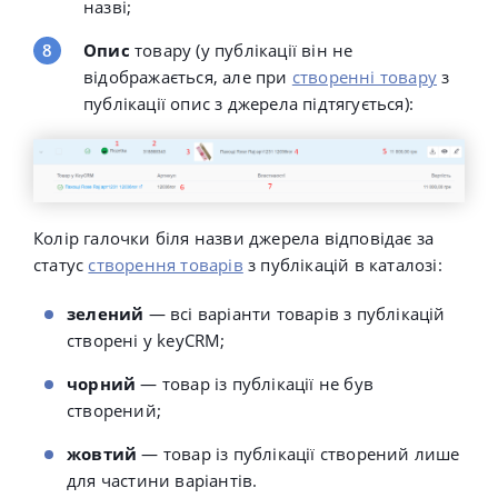
назві;
Опис
товару (у публікації він не
відображається, але при
створенні товару
з
публікації опис з джерела підтягується):
Колір галочки біля назви джерела відповідає за
статус
створення товарів
з публікацій в каталозі:
зелений
— всі варіанти товарів з публікацій
створені у keyCRM;
чорний
— товар із публікації не був
створений;
жовтий
— товар із публікації створений лише
для частини варіантів.