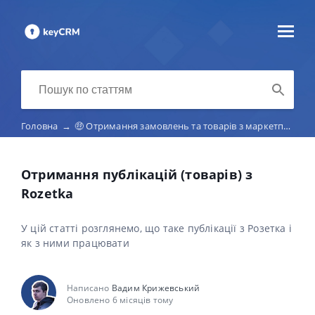
Головна
→
🤑 Отримання замовлень та товарів з маркетплейсів (Etsy, Amazon, Rozetka, Prom та ін.)
Отримання публікацій (товарів) з
Rozetka
У цій статті розглянемо, що таке публікації з Розетка і
як з ними працювати
Написано
Вадим Крижевський
Оновлено 6 місяців тому