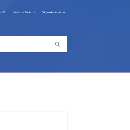
CRM
Блог & Кейси
Українська