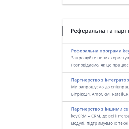
Реферальна та парт
Реферальна програма k
Запрошуйте нових користува
Розповідаємо, як це працює
Партнерство з інтеграто
Ми запрошуємо до співпраці
Бітрікс24, AmoCRM, RetailC
Партнерство з іншими се
keyCRM – CRM, де всі інтегр
модулі, підтримуємо їх техн