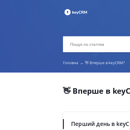
Головна
→
👋 Вперше в keyCRM?
👋 Вперше в key
Перший день в key