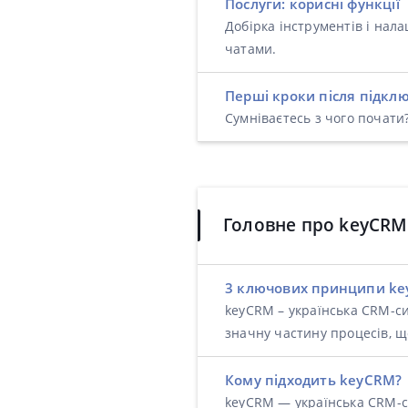
Послуги: корисні функції
Добірка інструментів і нал
чатами.
Перші кроки після підкл
Сумніваєтесь з чого почат
Головне про keyCRM
3 ключових принципи k
keyCRM – українська CRM-си
значну частину процесів, що
Кому підходить keyCRM?
keyCRM — українська CRM-си