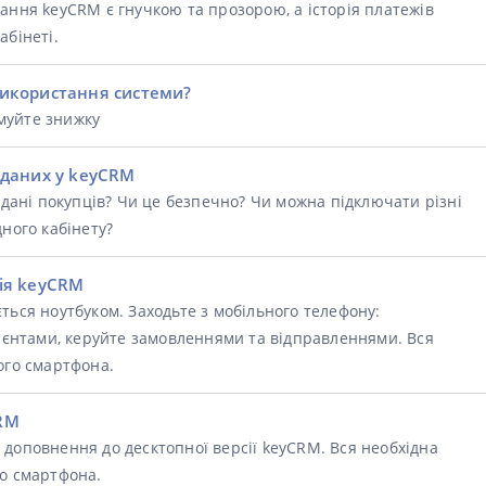
ання keyCRM є гнучкою та прозорою, а історія платежів
абінеті.
використання системи?
муйте знижку
 даних у keyCRM
а дані покупців? Чи це безпечно? Чи можна підключати різні
ного кабінету?
ія keyCRM
ться ноутбуком. Заходьте з мобільного телефону:
лієнтами, керуйте замовленнями та відправленнями. Вся
ого смартфона.
RM
доповнення до десктопної версії keyCRM. Вся необхідна
го смартфона.