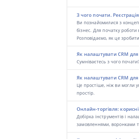
З чого почати. Реєстраці
Ви познайомилися з концеп
бізнес. Для початку роботи
Розповідаємо, як це зробити
Як налаштувати CRM для 
Сумніваєтесь з чого почат
Як налаштувати CRM для 
Це простіше, ніж ви могли 
простір.
Онлайн-торгівля: корисні
Добірка інструментів і нала
замовленнями, воронками т