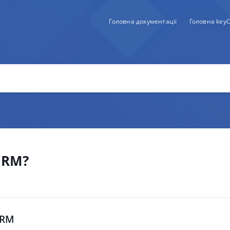
Головна документації
Головна key
CRM?
CRM