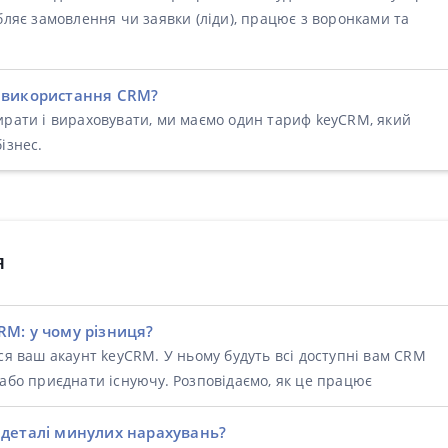
бляє замовлення чи заявки (ліди), працює з воронками та
а використання CRM?
ирати і вираховувати, ми маємо один тариф keyCRM, який
ізнес.
я
RM: у чому різниця?
ься ваш акаунт keyCRM. У ньому будуть всі доступні вам CRM
 або приєднати існуючу. Розповідаємо, як це працює
я деталі минулих нарахувань?