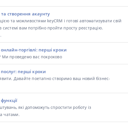
я та створення акаунту
цією та можливостями keyCRM і готові автоматизувати свій
 в системі вам потрібно пройти просту реєстрацію.
.
онлайн-торгівлі: перші кроки
и? Ми проведемо вас покроково
послуг: перші кроки
уявити. Давайте поетапно створимо ваш новий бізнес-
 функції
штувань, які допоможуть спростити роботу із
а чатами.