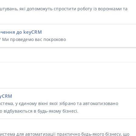
аштувань, які допоможуть спростити роботу із воронками та
ючення до keyCRM
и? Ми проведемо вас покроково
eyCRM
стема, у єдиному вікні якої зібрано та автоматизовано
 відбуваються в будь-якому бізнесі.
стема для автоматизації практично будь-якого бізнесу, що