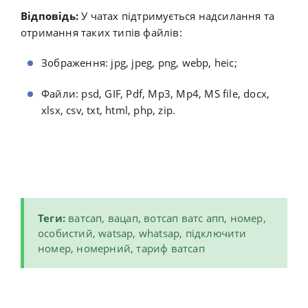
Відповідь:
У чатах підтримується надсилання та
отримання таких типів файлів:
Зображення: jpg, jpeg, png, webp, heic;
Файли: psd, GIF,
Pdf, Mp3, Mp4, MS file, docx,
xlsx, csv, txt, html, php, zip.
Теги:
ватсап, вацап, вотсап ватс апп, номер,
особистий, watsap, whatsap, підключити
номер, номерний, тариф ватсап