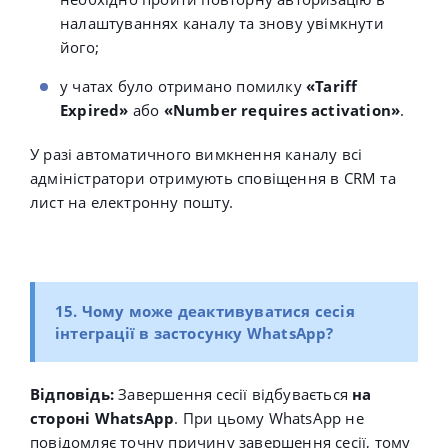
налаштуваннях каналу та знову увімкнути
його;
у чатах було отримано помилку
«
Tariff
Expired»
або
«
Number requires activation»
.
У разі автоматичного вимкнення каналу всі
адміністратори отримують сповіщення в CRM та
лист на електронну пошту.
15. Чому може деактивуватися сесія
інтеграції в застосунку WhatsApp?
Відповідь:
Завершення сесії відбувається
на
стороні
WhatsApp
. При цьому WhatsApp не
повідомляє точну причину завершення сесії, тому