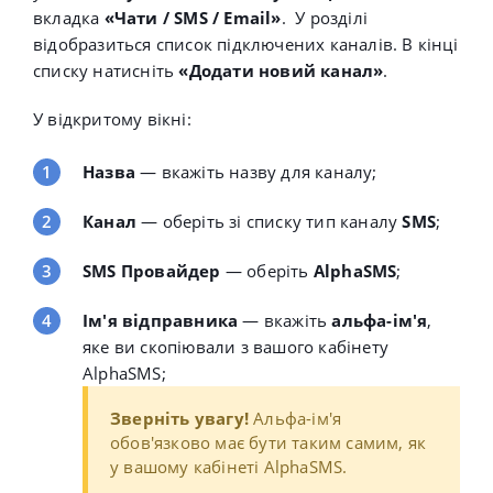
вкладка
«Чати / SMS / Email»
.
У розділі
відобразиться список підключених каналів. В
кінці
списку натисніть
«Додати новий канал»
.
У відкритому вікні:
Назва
—
вкажіть
назву для
каналу;
Канал
— оберіть зі списку
тип каналу
SMS
;
SMS Провайдер
— оберіть
AlphaSMS
;
Ім'я відправника
—
вкажіть
альфа-ім'я
,
яке ви скопіювали з вашого кабінету
AlphaSMS;
Зверніть увагу!
Альфа-ім'я
обов'язково має бути таким самим, як
у вашому кабінеті AlphaSMS.