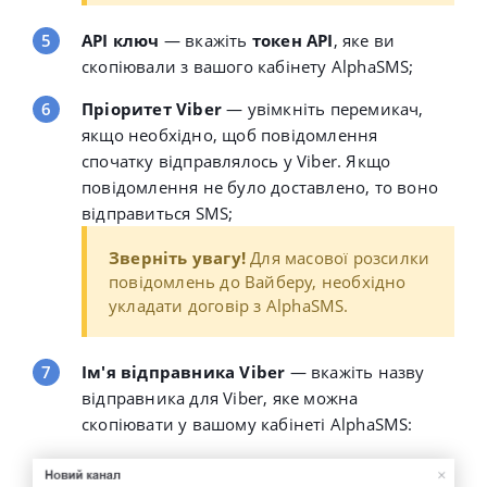
API ключ
—
вкажіть
токен API
, яке ви
скопіювали з вашого кабінету AlphaSMS;
Пріоритет Viber
— увімкніть перемикач,
якщо необхідно, щоб повідомлення
спочатку відправлялось у Viber. Якщо
повідомлення не було доставлено, то воно
відправиться SMS;
Зверніть увагу!
Для масової розсилки
повідомлень до Вайберу, необхідно
укладати договір з
AlphaSMS
.
Ім'я відправника Viber
—
вкажіть назву
відправника для Viber, яке можна
скопіювати у вашому кабінеті AlphaSMS: