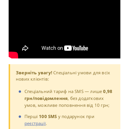
Зверніть увагу!
С
пеціальні умови для всіх
нових клієнтів:
Спеціальний тариф на SMS — лише
0,98
грн/повідомлення
, без додаткових
умов, можливе поповнення від 10 грн;
Перші
100 SMS
у подарунок при
реєстрації
.