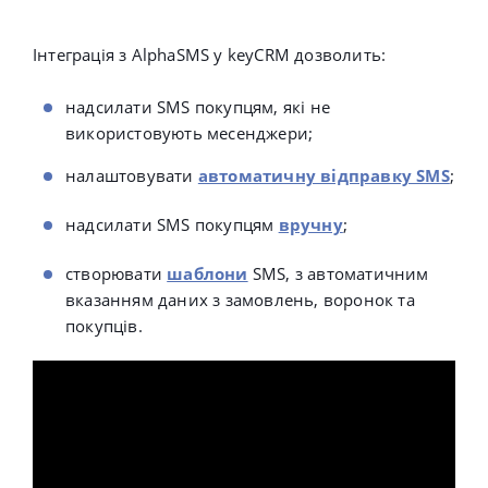
Інтеграція з AlphaSMS у keyCRM дозволить:
надсилати SMS покупцям, які не
використовують месенджери;
налаштовувати
автоматичну відправку SMS
;
надсилати SMS покупцям
вручну
;
створювати
шаблони
SMS, з автоматичним
вказанням даних з замовлень, воронок та
покупців.