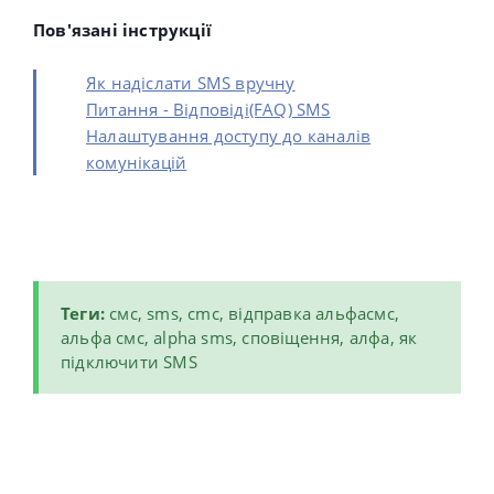
Пов'язані інструкції
Як надіслати SMS вручну
Питання - Відповіді(FAQ) SMS
Налаштування доступу до каналів
комунікацій
Теги:
смс, sms, cmc, відправка
альфасмс,
альфа смс, alpha sms,
сповіщення, алфа, як
підключити SMS