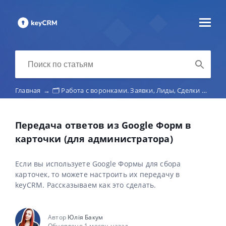
Главная
→
🗂️ Работа с воронками. Заявки, Лиды, Сделки
→
Пол
Передача ответов из Google Форм в
карточки (для администратора)
Если вы используете Google Формы для сбора
карточек, то можете настроить их передачу в
keyCRM. Рассказываем как это сделать.
Автор
Юлія Бакум
Обновлено 1 месяц назад