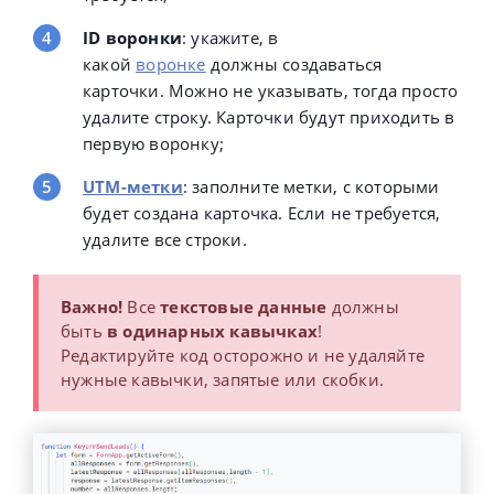
    payload
[
'custom_fields'
]
=
 custom_fields
;
ID воронки
: укажите, в
какой
воронке
должны создаваться
    options
.
payload 
=
JSON
.
stringify
(
payload
)
;
карточки. Можно не указывать, тогда просто
удалите строку. Карточки будут приходить в
try
{
let
 response 
=
 UrlFetchApp
.
fetch
(
'https:/
первую воронку;
        Logger
.
log
(
"Ответ сервера: "
+
 response
.
g
UTM-метки
: заполните метки, с которыми
}
catch
(
error
)
{
        Logger
.
log
(
"Ошибка во время отправки даны
будет создана карточка. Если не требуется,
}
удалите все строки.
}
Важно!
Все
текстовые данные
должны
быть
в одинарных кавычках
!
Редактируйте код осторожно и не удаляйте
нужные кавычки, запятые или скобки.