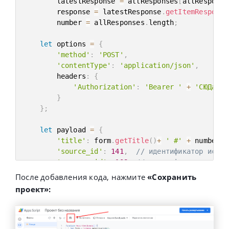
        latestResponse 
=
 allResponses
[
allResponse
        response 
=
 latestResponse
.
getItemResponse
        number 
=
 allResponses
.
length
;
let
 options 
=
{
'method'
:
'POST'
,
'contentType'
:
'application/json'
,
        headers
:
{
'Authorization'
:
'Bearer '
+
'СЮДа ВС
}
}
;
let
 payload 
=
{
'title'
:
 form
.
getTitle
(
)
+
' #'
+
 number
,
'source_id'
:
141
,
// идентификатор источ
'manager_id'
:
108
,
// идентифыкатор профи
'pipeline_id'
:
94
,
//идентификатор воронк
После добавления кода, нажмите
«Сохранить
'utm_source'
:
'google-form'
,
проект»:
'utm_medium'
:
'social_cpc'
,
'utm_campaign'
:
'west-january'
,
'utm_term'
:
'landing page'
,
'utm_content'
:
'pre-registration'