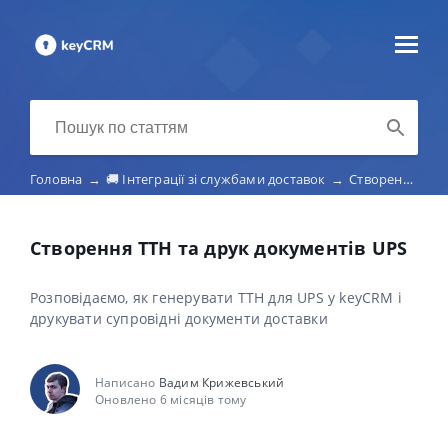
Головна
→
🚚 Інтеграції зі службами доставок
→
Створення документів та надсилання посилок UPS
Створення ТТН та друк документів UPS
Розповідаємо, як генерувати ТТН для UPS у keyCRM і
друкувати супровідні документи доставки
Написано
Вадим Крижевський
Оновлено 6 місяців тому