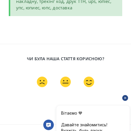
накладну, трекінг код, друк ТТН, ups, юпіес,
упс, юпиес, юпс, доставка
ЧИ БУЛА НАША СТАТТЯ КОРИСНОЮ?