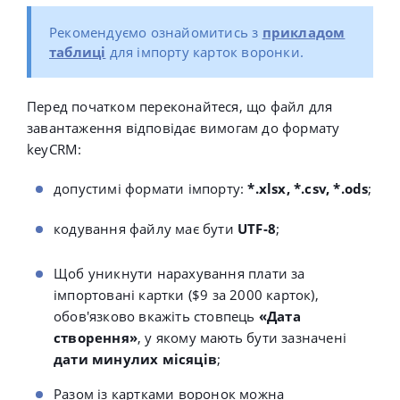
Рекомендуємо ознайомитись з
прикладом
таблиці
для імпорту карток воронки.
Перед початком переконайтеся, що файл для
завантаження відповідає вимогам до формату
keyCRM:
допустимі формати імпорту:
*.xlsx, *.csv, *.ods
;
кодування файлу має бути
UTF-8
;
Щоб уникнути нарахування плати за
імпортовані картки ($9 за 2000 карток),
обов'язково вкажіть стовпець
«
Дата
створення
»
, у якому мають бути зазначені
дати минулих місяців
;
Разом із картками воронок можна