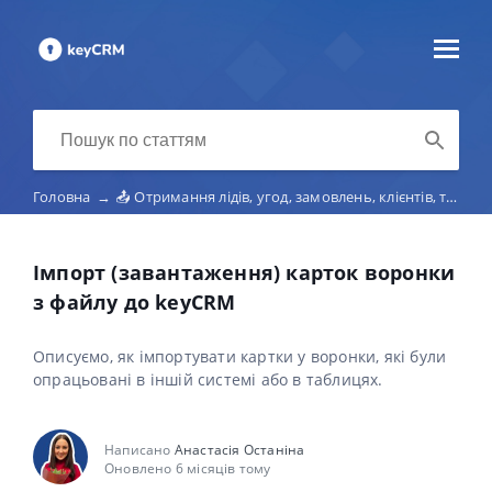
Головна
→
📤 Отримання лідів, угод, замовлень, клієнтів, товарів з іншої системи (Amo, Bitrix, 1C, файл Excel)
Імпорт (завантаження) карток воронки
з файлу до keyCRM
Описуємо, як імпортувати картки у воронки, які були
опрацьовані в іншій системі або в таблицях.
Написано
Анастасія Останіна
Оновлено 6 місяців тому