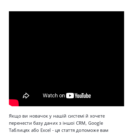
Якщо ви новачок у нашій системі й хочете
перенести базу даних з іншої CRM,
Google
Таблицях або Excel -
ця стаття допоможе вам