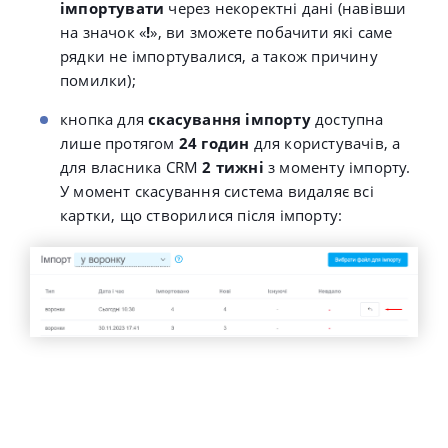
імпортувати
через некоректні дані (навівши
на значок «
!
»
, ви зможете побачити які саме
рядки не імпортувалися, а також причину
помилки
);
кнопка для
скасування імпорту
доступна
лише протягом
24 годин
для користувачів, а
для власника CRM
2 тижні
з моменту імпорту.
У момент скасування система видаляє всі
картки, що створилися після імпорту
: