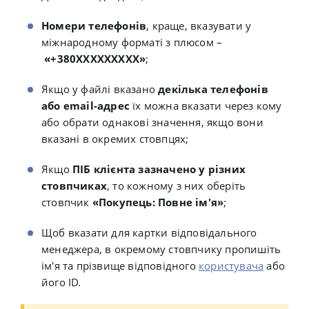
Номери телефонів
, краще, вказувати у
міжнародному форматі з плюсом –
«+380ХХХХХХХХХ»
;
Якщо у файлі вказано
декілька телефонів
або email-адрес
їх можна вказати через кому
або обрати однакові значення, якщо вони
вказані в окремих стовпцях;
Якщо
ПІБ клієнта зазначено у різних
стовпчиках
, то кожному з них оберіть
стовпчик
«Покупець: Повне ім'я»
;
Щоб вказати для картки відповідального
менеджера, в окремому стовпчику пропишіть
ім'я та прізвище відповідного
користувача
або
його ID.