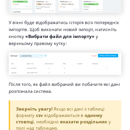
У вікні буде відображатись історія всіх попередніх
імпортів. Щоб виконати новий імпорт, натисніть
кнопку
«Вибрати файл для імпорту»
у
верхньому правому кутку:
Після того, як файл вибраний ви побачите які дані
розпізнала система.
Зверніть увагу
!
Якщо всі дані з таблиці
формату
csv
відображаються в
одному
стовпці
, необхідно
вказати роздільник
у
полі над таблицею.