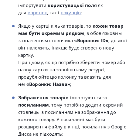
імпортувати
користувацькі поля
як
для
воронок
, так і
покупців
;
Якщо у картці кілька товарів,
то
кожен товар
має бути окремим рядком
, з обов'язковим
зазначенням стовпчика
«Воронки: ID
»
, до якої
він належить, інакше буде створено нову
картку.
При цьому, якщо потрібно зберегти номер або
назву картки на зовнішньому ресурсі,
продублюйте цю колонку та вкажіть для
неї
«
Воронки: Назва
»
;
Зображення товарів
імпортуються за
посиланням
, тому потрібно додати окремий
стовпець із посиланням на зображення до
кожного товару. У посиланні має бути
розширення файлу в кінці, посилання з Google
Диска не підходять;