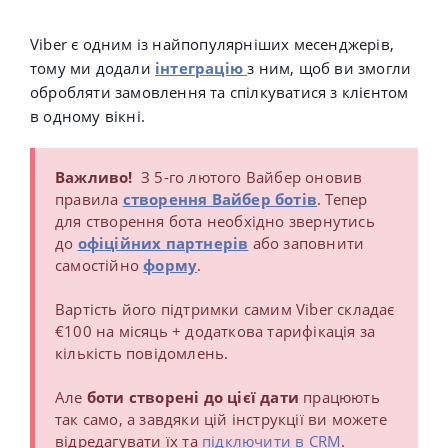
Viber є одним із найпопулярніших месенджерів,
тому ми додали
інтеграцію
з ним, щоб ви змогли
обробляти замовлення та спілкуватися з клієнтом
в одному вікні.
Важливо!
З 5-го лютого Вайбер оновив
правила
створення Вайбер ботів
. Тепер
для створення бота необхідно звернутись
до
офіційних партнерів
або заповнити
самостійно
форму
.
Вартість його підтримки самим Viber складає
€100 на місяць + додаткова тарифікація за
кількість повідомлень.
Але
боти створені до цієї дати
працюють
так само, а завдяки цій інструкції ви можете
відредагувати їх та
підключити в CRM
.