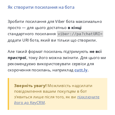
Як створити посилання на бота
Зробити посилання для Viber бота максимально
просто — для цього достатньо
в кінці
стандартного посилання
viber://pa?chatURI=
додати URI бота, який ви тільки що створили.
Але такий формат посилань підтримують
не всі
пристрої
, тому його можна змінити. Для цього ми
рекомендуємо використовувати сервіси для
скорочення посилань, наприклад
cutt.ly
.
Зверніть увагу!
Можливість надсилати
повідомлення вашим покупцям в бот
з'явиться лише після того, як ви
підключите
його до KeyCRM
.