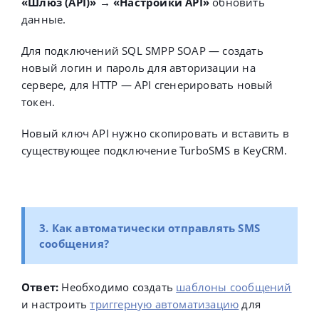
«
Шлюз (API)» → «Настройки API»
обновить
данные.
Для подключений SQL SMPP SOAP
—
создать
новый логин и пароль для авторизации на
сервере, для HTTP
—
API сгенерировать новый
токен.
Новый ключ API нужно скопировать и вставить в
существующее подключение
TurboSMS в KeyCRM.
3. Как автоматически отправлять SMS
сообщения?
Ответ:
Необходимо создать
шаблоны сообщений
и настроить
триггерную автоматизацию
для