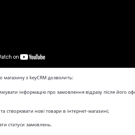
го магазину з keyCRM дозволить:
имувати інформацію про замовлення відразу після його о
та створювати нові товари в інтернет-магазині;
ати статуси замовлень.