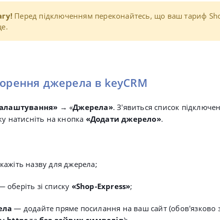
гу!
Перед підключенням переконайтесь, що ваш тариф Sho
е.
орення джерела в keyCRM
алаштування
»
→ «
Джерела»
. З'явиться список підключе
ку натисніть на кнопка
«Додати джерело»
.
кажіть
назву для джерела;
— оберіть зі списку
«Shop-Express»
;
ела
— д
одайте пряме посилання на ваш сайт (обов'язково 