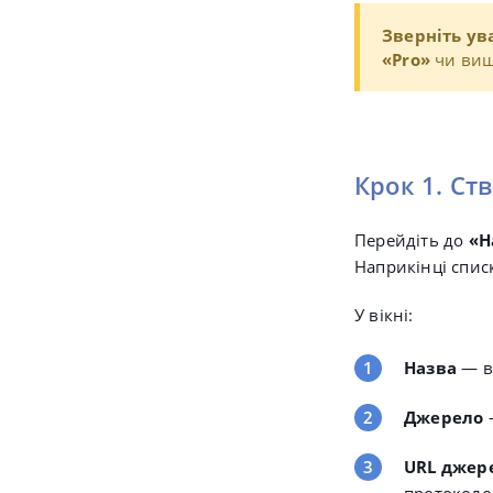
Зверніть ува
«Pro
»
чи вищ
Крок 1.
Ств
Перейдіть до
«
Н
Наприкінці спис
У вікні:
Назва
— в
Джерело
URL джер