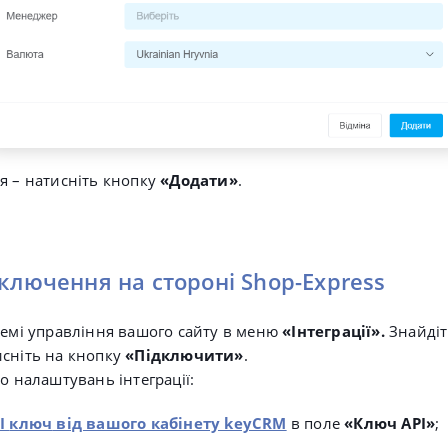
я – натисніть кнопку
«Додати»
.
дключення на стороні Shop-Express
темі управління вашого сайту в меню
«Інтеграції».
Знайдіт
исніть на кнопку
«Підключити»
.
о налаштувань інтеграції:
I
ключ
від вашого кабінету keyCRM
в поле
«Ключ API»
;