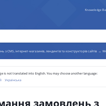
Knoweledge Ba
нь з CMS, інтернет-магазинів, лендингів та конструкторів сайтів
→
We
ge is not translated into English. You may choose another language:
й
Українська
мання замовлень з