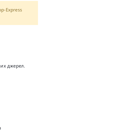
p-Express
них джерел.
з