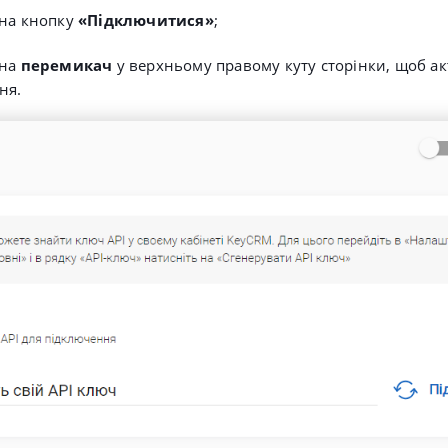
 на кнопку
«Підключитися»
;
 на
перемикач
у верхньому правому куту сторінки, щоб а
ня.