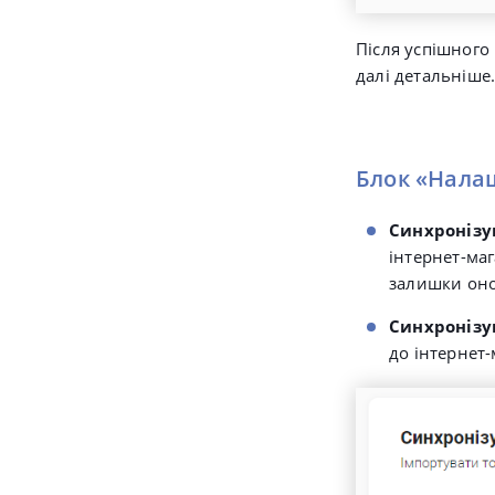
Після успішного
далі детальніше
Блок «Налаш
Синхронізу
інтернет-маг
залишки оно
Синхронізув
до інтернет-