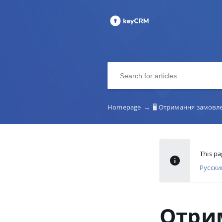
Homepage
→
🖥️ Отримання замовле
This pa
Русски
Отри