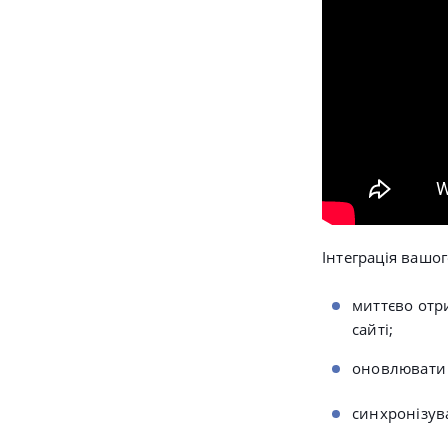
Інтеграція вашо
миттєво отр
сайті;
оновлювати 
синхронізув