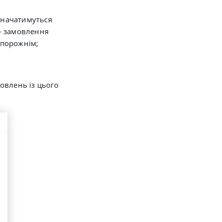
изначатимуться
– замовлення
 порожнім;
овлень із цього