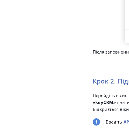
Після заповненн
Крок 2. Пі
Перейдіть в сис
«keyCRM»
і нат
Відкриється вікн
Введіть
AP