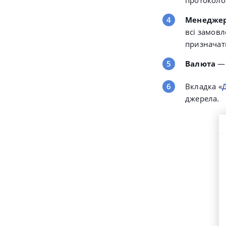
протокол
Менедже
всі замовл
призначат
Валюта
—
Вкладка «
джерела.