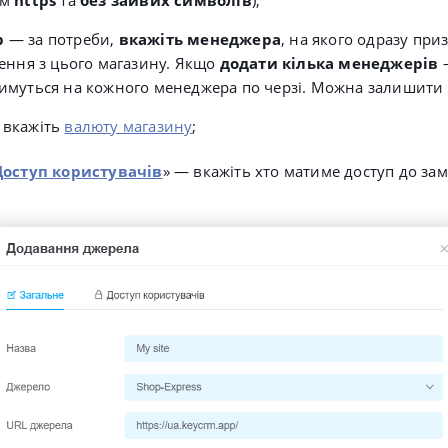
ом
https
та
без зайвих символів
);
р
— з
а потреби,
вкажіть менеджера
, на якого одразу пр
ення з цього магазину. Якщо
додати кілька менеджерів
имуться на кожного менеджера по черзі. Можна залишити
 вкажіть
валюту магазину
;
Доступ користувачів
» — вкажіть хто матиме доступ до зам