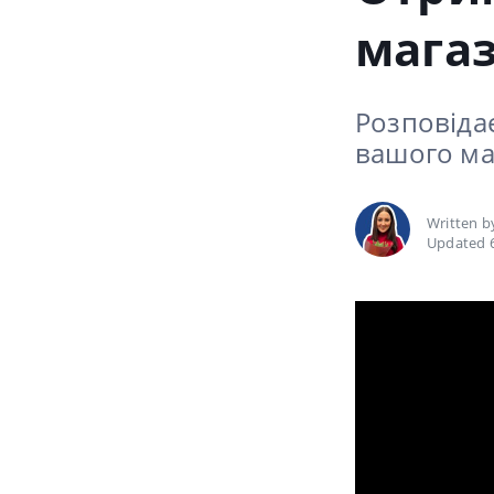
магаз
Розповіда
вашого ма
Written 
Updated 