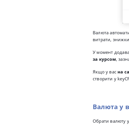
Валюта автоматич
витрати, знижки 
У момент додав
за курсом
, заз
Якщо у вас
на с
створити у key
Валюта у 
Обрати валюту 