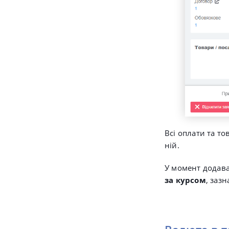
Всі оплати та то
ній.
У момент додав
за курсом
, заз