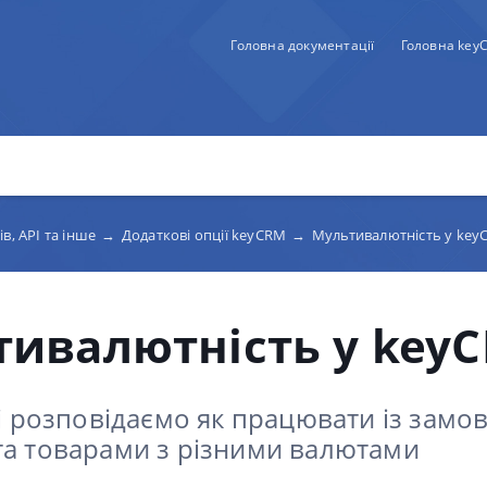
Головна документації
Головна key
в, API та інше
→
Додаткові опції keyCRM
→
Мультивалютність у key
тивалютність у key
ті розповідаємо як працювати із замо
та товарами з різними валютами