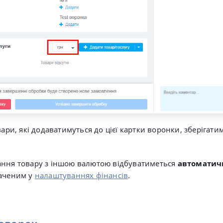
вари, які додаватимуться до цієї картки воронки, зберігати
ання товару з іншою валютою відбуватиметься
автоматич
наченим у
налаштуваннях фінансів
.