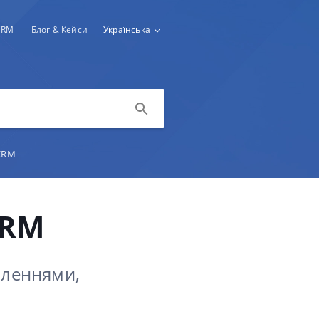
CRM
Блог & Кейси
Українська
CRM
CRM
вленнями,