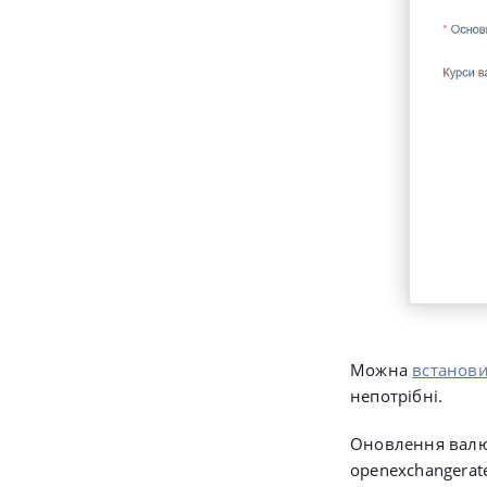
Можна
встанови
непотрібні.
Оновлення валют
openexchangerate