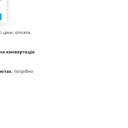
і ціни, оплати,
на конвертація
лютах
, потрібно