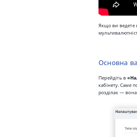
Якщо ви ведете в
мультивалютніст
Основна ва
Перейдіть в
«На
кабінету. Саме п
розділах — вона