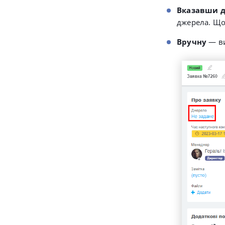
Вказавши д
джерела. Що
Вручну
— ви