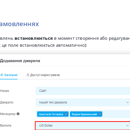
замовленнях
овлень
встановлюється
в момент створення або редагув
 це поле встановлюється автоматично):