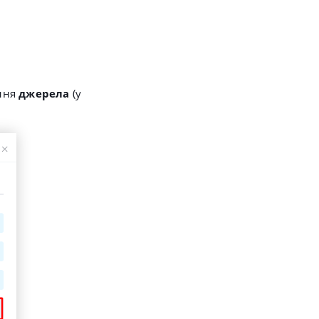
ання
джерела
(у