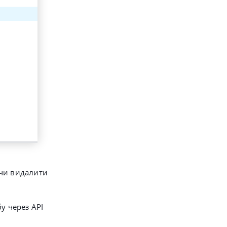
 чи видалити
у через API