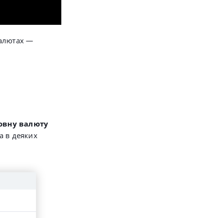
валютах —
овну валюту
а в деяких