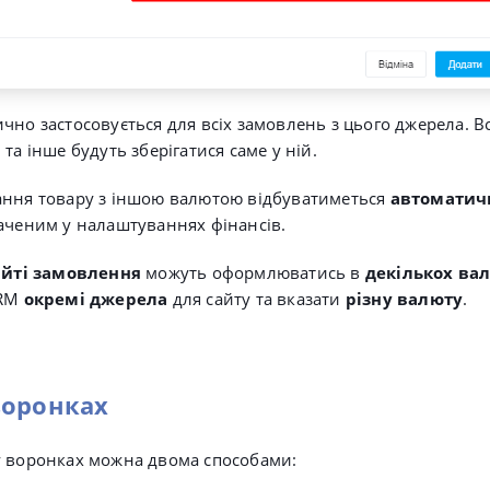
но застосовується для всіх замовлень з цього джерела. Вс
та інше будуть зберігатися саме у ній.
ання товару з іншою валютою відбуватиметься
автоматич
наченим у налаштуваннях фінансів.
айті замовлення
можуть оформлюватись в
декількох ва
CRM
окремі джерела
для сайту та вказати
різну валюту
.
воронках
у воронках можна двома способами: