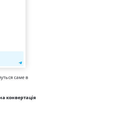
муться саме в
на конвертація