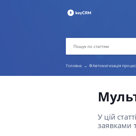
Головна
→
⚙️Автоматизація процесі
Муль
У цій стат
заявками 