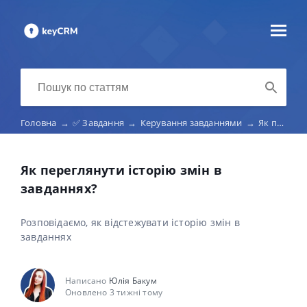
Головна
→
✅ Завдання
→
Керування завданнями
→
Як переглянути історію змін в завданнях?
Як переглянути історію змін в
завданнях?
Розповідаємо, як відстежувати історію змін в
завданнях
Написано
Юлія Бакум
Оновлено 3 тижні тому