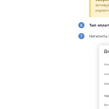
активуй
корект
Тип опла
Натисніть