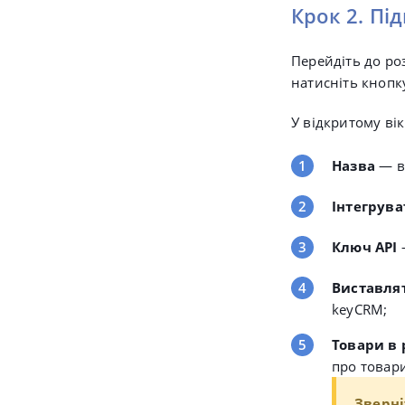
Крок 2. П
Перейдіть до ро
натисніть кноп
У відкритому вік
Назва
—
в
Інтегрува
Ключ API
Виставля
keyCRM;
Товари в 
про товари
Зверні