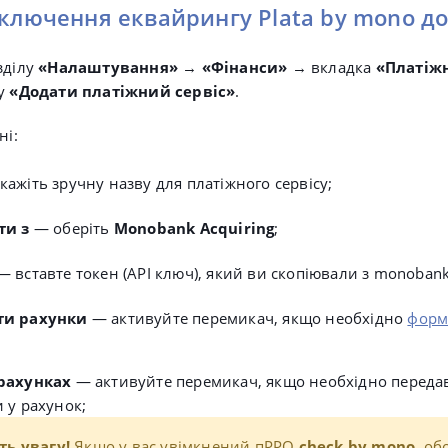
ідключення еквайрингу
Plata by mono
до
зділу
«Налаштування»
→
«Фінанси»
→ вкладка
«Платіжн
ку
«Додати платіжний сервіс»
.
ні:
кажіть зручну
назву для платіжного сервісу
;
ти з
— оберіть
Monobank Acquiring
;
— вставте токен (API ключ), який ви скопіювали з monobank
ти рахунки
— активуйте перемикач, якщо необхідно
форм
рахунках
— активуйте перемикач, якщо необхідно переда
 у рахунок;
ть увагу!
Якщо у вас увімкнений пРРО
check by mono
, об