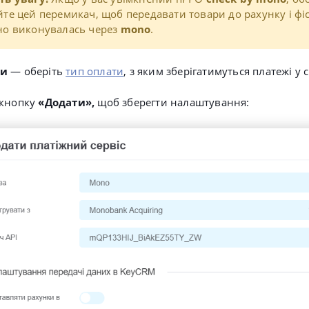
те цей перемикач, щоб передавати товари до рахунку і фіс
но виконувалась через
mono
.
ти
— оберіть
тип оплати
, з яким зберігатимуться платежі у с
 кнопку
«Додати»,
щоб зберегти налаштування: