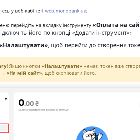
есь у веб-кабінеті
web.monobank.ua
;
«
Оплата на сай
меню перейдіть на вкладку інструменту
підключіть його по кнопці
«
Додати інструмент»
;
«
Налаштувати
»
, щоб перейти до створення токе
агу!
Якщо кнопки
«Налаштувати»
немає, токен вже створ
→
«На мій сайт»
, щоб скопіювати його.