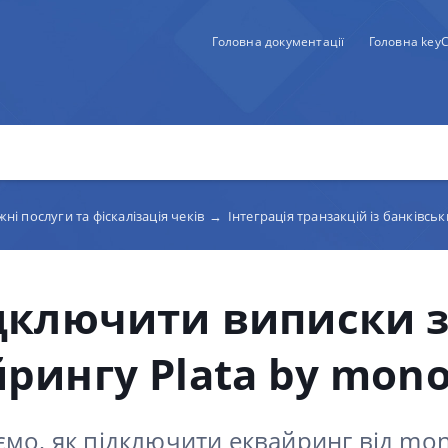
Головна документації
Головна key
жні послуги та фіскалізація чеків
→
Інтеграція транзакцій із банківсь
дключити виписки 
рингу Plata by mon
ємо, як підключити еквайринг від mo