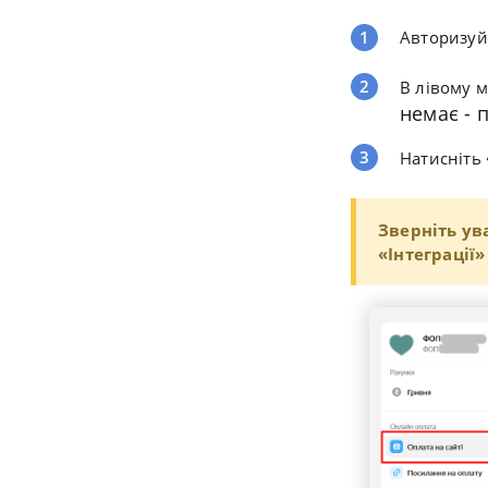
Авторизуйт
В лівому 
немає - 
Натисніть
Зверніть ув
«Інтеграції»