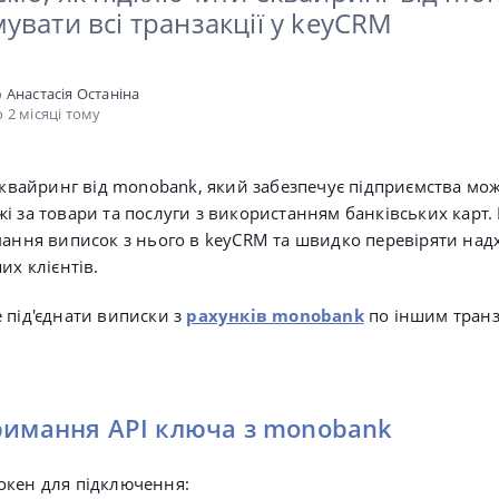
вати всі транзакції у keyCRM
о
Анастасія Останіна
 2 місяці тому
квайринг від monobank, який
забезпечує підприємства мо
і за товари та послуги з використанням банківських карт.
мання виписок з нього в keyCRM та швидко перевіряти на
их клієнтів.
 під'єднати виписки з
рахунків monobank
по іншим транз
римання API ключа з monobank
окен для підключення: