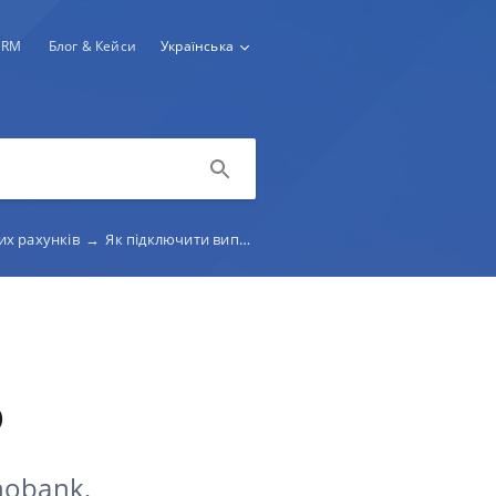
CRM
Блог & Кейси
Українська
ких рахунків
→
Як підключити виписки з еквайрингу Plata by mono
з
o
nobank,