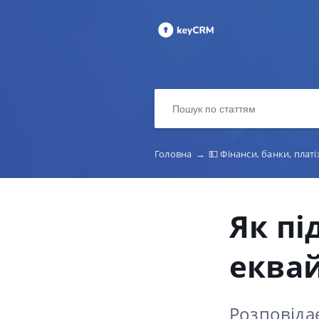
Головна
→
💵 Фінанси, банки, платі
Як пі
еквай
Розповіда