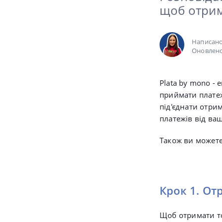
щоб отриму
Написан
Оновлено
Plata by mono -
е
приймати платеж
під'єднати отри
платежів від ваш
Також ви можете
Крок 1. От
Щоб отримати т