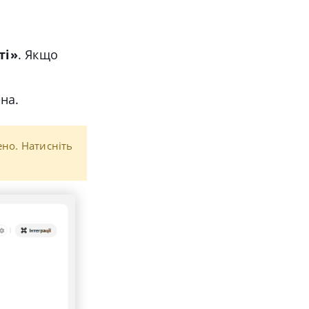
ті
»
. Якщо
на.
ено. Натисніть