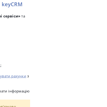
 keyCRM
і сервіси»
та
;
увати рахунки
з
вати інформацію
ов'язково