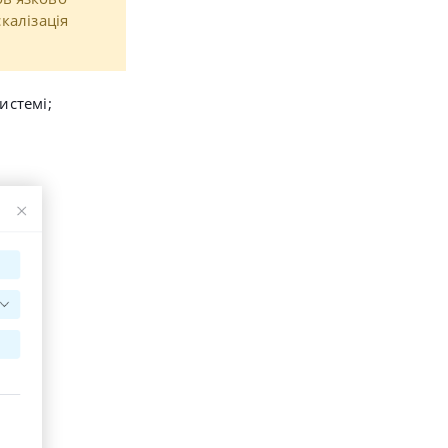
калізація
истемі;