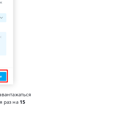
авантажаться
я раз на
15