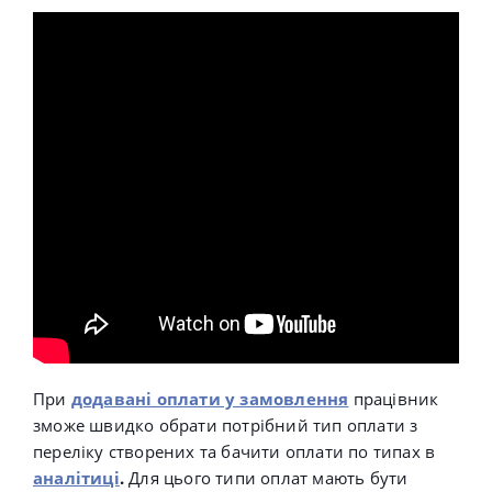
При
додавані оплати у замовлення
працівник
зможе швидко обрати потрібний тип оплати з
переліку створених та
бачити оплати по типах в
аналітиці
.
Для цього типи оплат мають бути