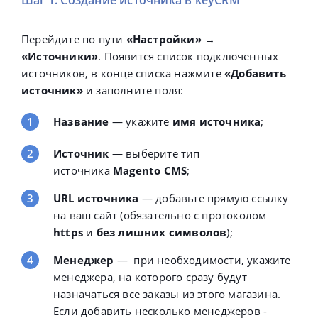
Шаг 1. Создание источника в keyCRM
Перейдите по пути
«Настройки» →
«Источники»
.
Появится список подключенных
источников, в
конце списка нажмите
«Добавить
источник»
и заполните поля:
Название
— у
кажите
имя источника
;
Источник
— в
ыберите тип
источника
Magento CMS
;
URL источника
— д
обавьте прямую ссылку
на ваш сайт (обязательно с протоколом
https
и
без лишних символов
);
Менеджер
—
при необходимости, укажите
менеджера, на которого сразу будут
назначаться все заказы из этого магазина.
Если добавить несколько менеджеров -