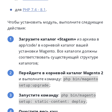
для
PHP 7.4 - 8.1
.
Чтобы установить модуль, выполните следующие
действия:
Загрузите каталог «Stagem»
из архива в
app/code/ в корневой каталог вашей
установки Magento.
Все каталоги должны
соответствовать существующей структуре
каталогов;
Перейдите в корневой каталог Magento 2
и выполните команду:
php bin/magento
;
setup:upgrade
Запустите команду
:
php bin/magento
;
setup: static-content: deploy
Очистите весь кэш
.