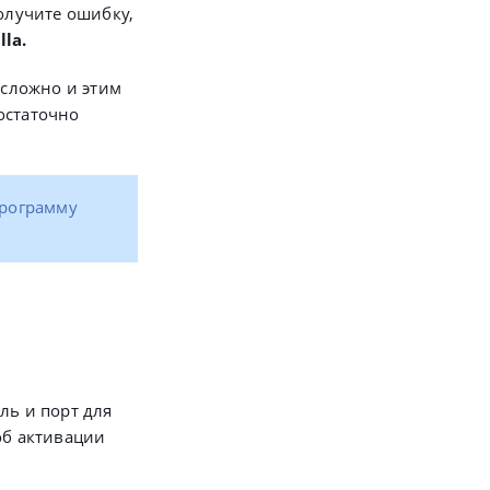
получите ошибку,
illa.
 сложно и этим
остаточно
 программу
ль и порт
для
об активации