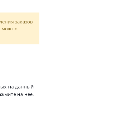
ления заказов
о можно
ных на данный
ажмите на нее.