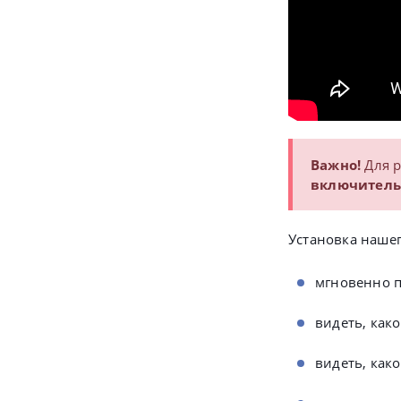
Важно!
Для 
включитель
Установка нашег
мгновенно п
видеть, как
видеть, как