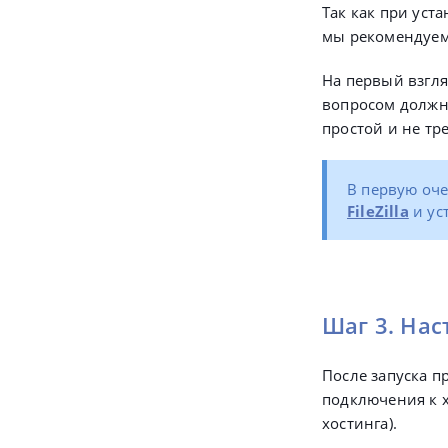
Так как при уст
мы рекомендуем
На первый взгля
вопросом должны
простой и не т
В первую оч
FileZilla
и ус
Шаг 3. Наст
После запуска п
подключения к х
хостинга
).