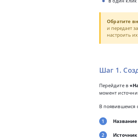
в один клик
Обратите в
и передает з
настроить и
Шаг 1. Соз
Перейдите в
«
Н
момент источник
В появившемся 
Название
Источник