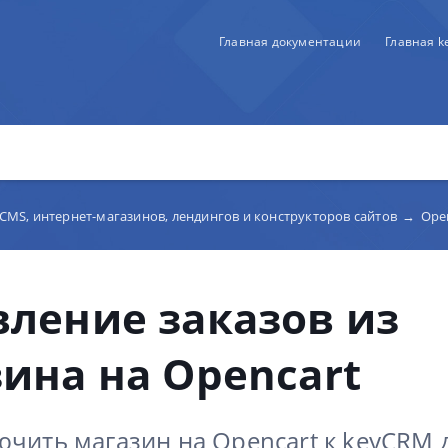
Главная документации
Главная 
з CMS, интернет-магазинов, лендингов и конструкторов сайтов
→
Ope
ление заказов из
ина на Opencart
ючить магазин на Opencart к keyCRM 