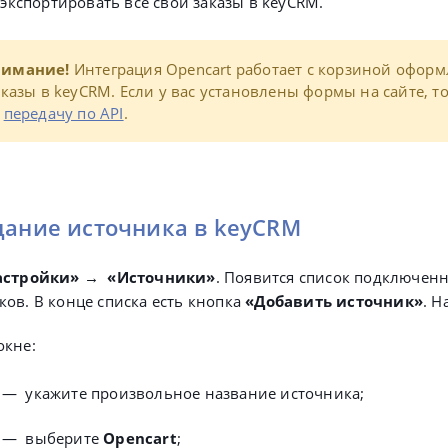
 экспортировать все свои заказы в keyCRM.
нимание!
Интеграция Opencart работает с корзиной оформ
аказы в keyCRM. Если у вас установлены формы на сайте, т
х
передачу по API
.
дание источника в keyCRM
астройки» → «Источники»
. Появится список подключен
ов. В конце списка есть кнопка
«Добавить источник»
. Н
окне:
—
укажите произвольное название источника;
—
выберите
Opencart
;