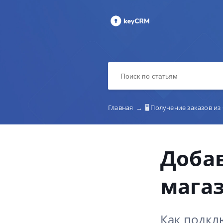
Главная
→
🖥️ Получение заказов и
Добав
магаз
Как подкл