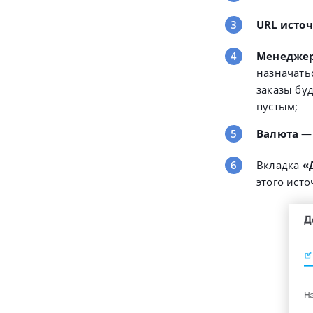
URL исто
Менедже
назначатьс
заказы бу
пустым;
Валюта
Вкладка
«
этого исто