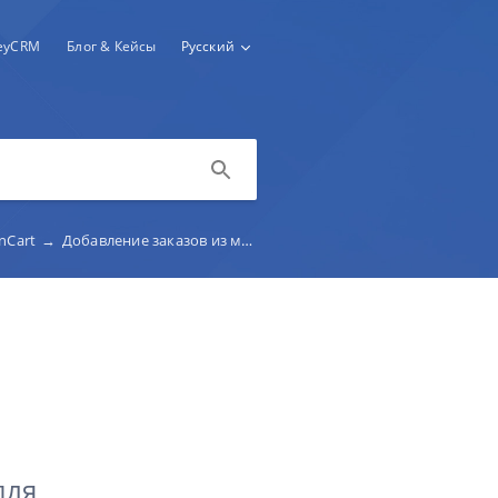
keyCRM
Блог & Кейсы
Русский
nCart
→
Добавление заказов из магазина на Opencart
для