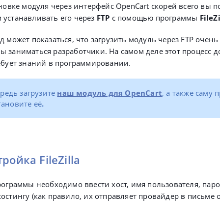
ановке модуля через интерфейс OpenCart скорей всего вы 
 устанавливать его через
FTP
с помощью программы
FileZ
д может показаться, что загрузить модуль через FTP очень
 заниматься разработчики. На самом деле этот процесс д
ребует знаний в программировании.
ередь
загрузите
наш модуль для OpenCart
, а также саму
тановите её
.
ройка FileZilla
рограммы необходимо ввести хост, имя пользователя, паро
остингу (
как правило, их отправляет провайдер в письме 