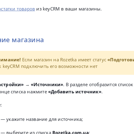
остатки товаров
из keyCRM в ваши магазины.
ие магазина
нимание!
Если магазин на Rozetka имеет статус
«Подготов
к keyCRM подключить его возможности нет
астройки» → «Источники»
. В разделе отобразится спис
конце списка нажмите
«Добавить источник»
.
:
— укажите название для источника;
— выберите из списка
Rozetka.com.ua
;