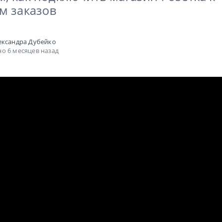
м заказов
ександра Дубейко
о 6 месяцев назад