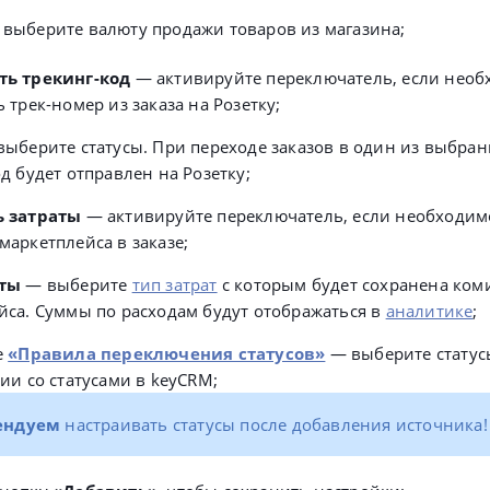
 выберите валюту продажи товаров из магазина;
ть трекинг-код
— активируйте переключатель, если нео
 трек-номер из заказа на Розетку;
ыберите статусы. При переходе заказов в один из выбран
д будет отправлен на Розетку;
ь затраты
—
активируйте переключатель, если необходим
маркетплейса в заказе;
аты
— выберите
тип затрат
с которым будет сохранена коми
йса. Суммы по расходам будут отображаться в
аналитике
;
е
«Правила переключения статусов»
—
выберите статус
ии со статусами в keyCRM;
ендуем
настраивать статусы после добавления источника!