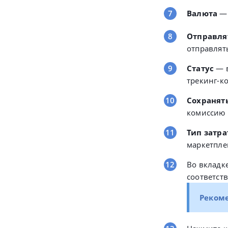
Валюта
—
Отправля
отправлять
Статус
— в
трекинг-ко
Сохранят
комиссию 
Тип затр
маркетпле
Во вкладк
соответств
Реком