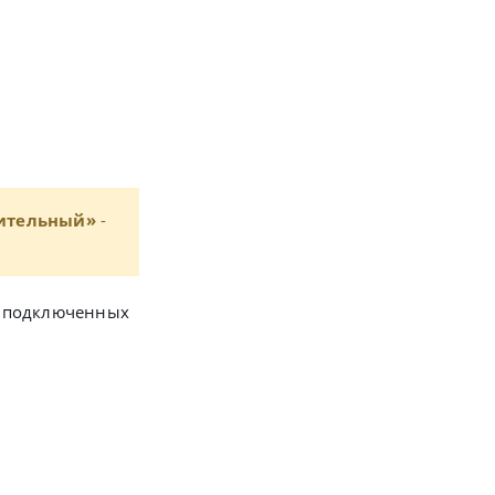
ительный»
-
ок подключенных