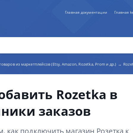
Главная документации
Главная 
товаров из маркетплейсов (Etsy, Amazon, Rozetka, Prom и др.)
→
Roze
обавить Rozetka в
чники заказов
, как подключить магазин Розетка к