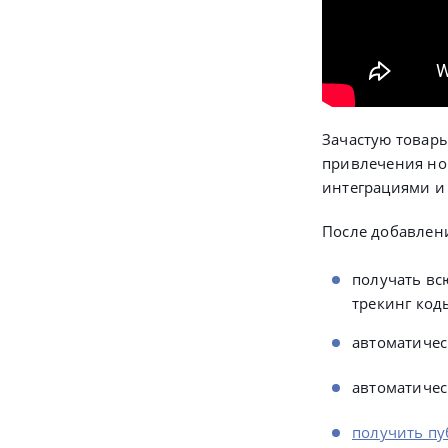
Зачастую товар
привлечения но
интеграциями и 
После добавлени
получать вс
трекинг коды
автоматическ
автоматичес
получить п