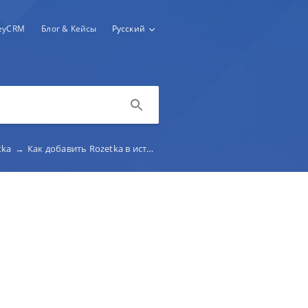
keyCRM
Блог & Кейсы
Русский
tka
→
Как добавить Rozetka в источники заказов