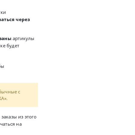
тки
аться через
азаны
артикулы
ке будет
бы
обычные с
KA».
 заказы из этого
чаться на