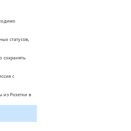
бходимо
ных статусов,
о сохранять
ссия с
ы из Розетки в