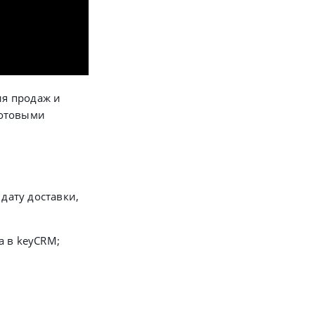
ия продаж и
готовыми
дату доставки,
а в keyCRM;