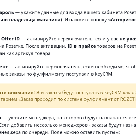
пароль
— укажите данные для входа вашего кабинета Розе
ьно владельца магазина)
. И нажмите кнопку
«Авторизов
 Offer ID
— активируйте переключатель
, если у вас
не ук
на Розетке. После активации,
ID в прайсе
товаров на Розет
ан как артикул товара.
ент
— активируйте переключатель, если необходимо, что
ые заказы по фулфилменту поступали в keyCRM.
ите внимание!
Эти заказы будут поступать в keyCRM как 
тарием «Заказ проходит по системе фулфилмент от ROZET
р
— укажите менеджера, на которого будут назначаться все
 Если добавить несколько менеджеров - заказы будут назна
енеджера по очереди. Поле можно оставить пустым;