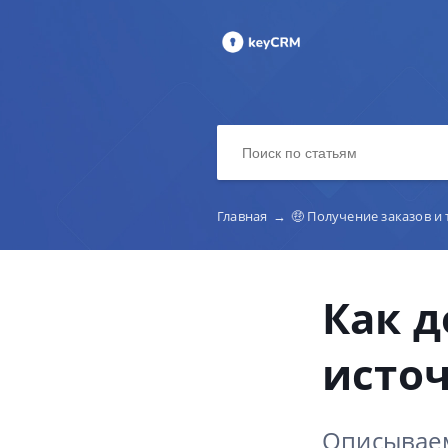
Главная
→
🤑 Получение заказов и 
Как д
исто
Описываем