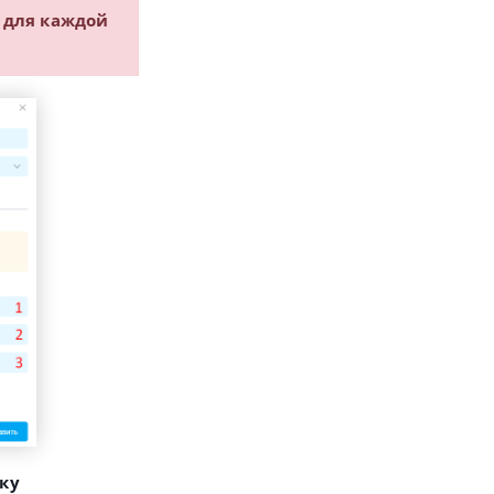
е
для каждой
ку