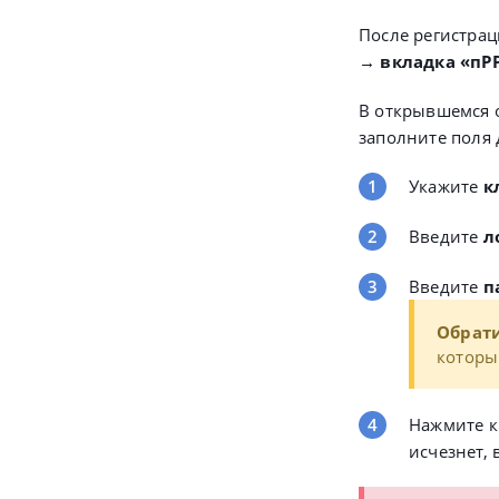
После регистрац
→ вкладка «пР
В открывшемся о
заполните поля 
Укажите
к
Введите
л
Введите
п
Обрат
которы
Нажмите 
исчезнет,