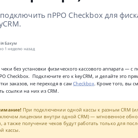
к подключить пРРО Checkbox для фис
eyCRM.
ія Бакум
о 1 неделю назад
чеки без установки физического кассового аппарата — с
О Checkbox. Подключите его к keyCRM, и делайте это пря
тки заказов, не переходя в сам
Checkbox
. Кроме того, вы с
ть ссылки на них из CRM.
нимание!
При подключении одной кассы к разным CRM (и
м ключом лицензии внутри одной CRM) — мгновенное обн
н, а также получение чеков будут работать только для пос
й кассы.