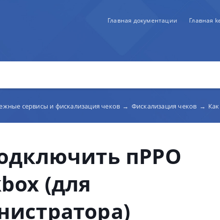
Главная документации
Главная 
тежные сервисы и фискализация чеков
→
Фискализация чеков
→
Как 
подключить пРРО
box (для
нистратора)