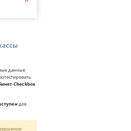
кассы
овые данные
протестировать
бинет Checkbox
оступен
для
авершения