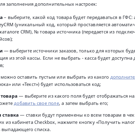
ля заполнения дополнительных настроек:
а
– выберите, какой код товара будет передаваться в ГФС: 
keyCRM (уникальный код, который проставляется автомати
 каталоге CRM), № товара источника (передается из подкл
йсов);
и
— выберите источники заказов, только для которых буд
ия из этой кассы. Если не выбрать - касса будет доступна 
в;
можно оставить пустым или выбрать из какого
дополните
ока» или «Текст») будет использоваться код;
 товара
— выберите из какого поля будет отображаться на
можете
добавить свое поле
, а затем выбрать его;
 ставка
— ставки будут применены ко всем товарам в чек
 их из кабинета Checkbox, нажмите кнопку «Получить нало
 выпадающего списка.