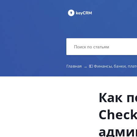
Главная
→
💵 Финансы, банки, пла
Как 
Check
адми