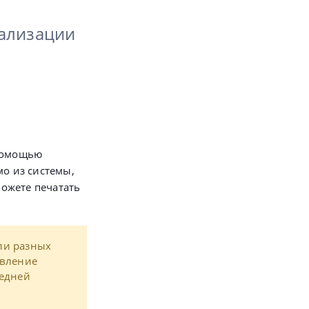
кализации
 помощью
мо из системы,
можете печатать
ли разных
овление
ледней