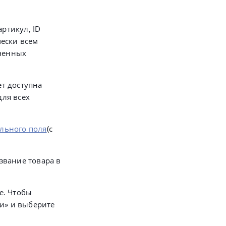
артикул, ID
чески всем
юченных
ет доступна
для всех
льного поля
(с
звание товара в
е. Чтобы
ги» и выберите