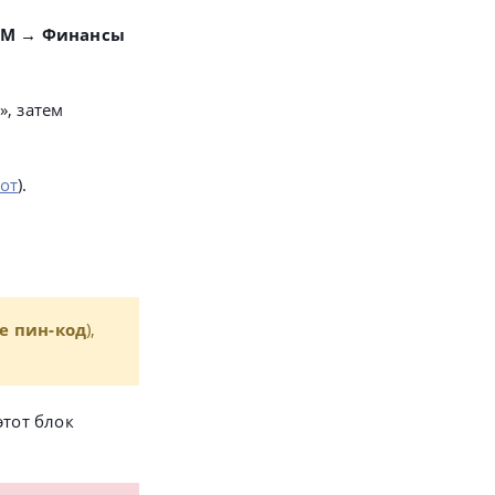
RM → Финансы
», затем
от
).
е пин-код
),
этот блок