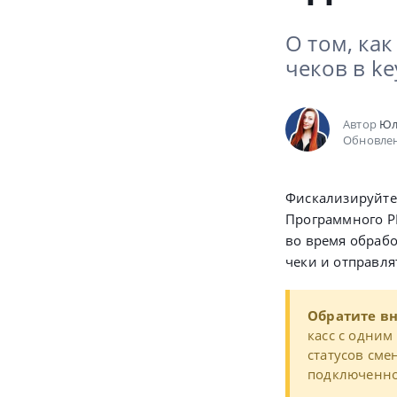
О том, ка
чеков в k
Автор
Юл
Обновлен
Фискализируйте 
Программного РР
во время обрабо
чеки и отправля
Обратите в
касс с одни
статусов сме
подключенно