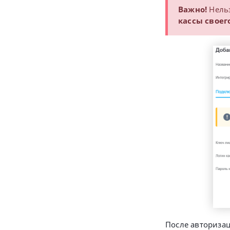
Важно!
Нель
кассы своег
После авториза