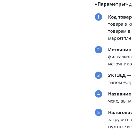
«Параметры»
д
Код товар
товара в 
товарам в
маркетпле
Источник
фискализац
источнико
УКТЗЕД
— 
типом «Стр
Название
чеке, вы 
Налоговая
загрузить
нужные из