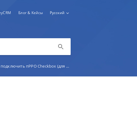
keyCRM
Блог & Кейсы
Русский
подключить пРРО Checkbox (для администратора)