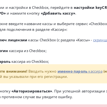
ии и настройки в Checkbox, перейдите в
настройки keyC
РО»
и нажмите кнопку
«Добавить кассу»
.
кне введите название кассы и выберите сервис «Checkbox
для подключения в разделе «Кассир»:
люч лицензии
кассы Checkbox (с раздела «Кассы» -
скринш
огин
кассира из Checkbox;
ароль
кассира из Checkbox;
ите внимание!
Вводить нужно
именно пароль
кассира
(
н
й вы указывали при его регистрации.
кнопку
«Авторизироваться»
. При успешной авторизации 
 в противном случае вы увидите ошибку.