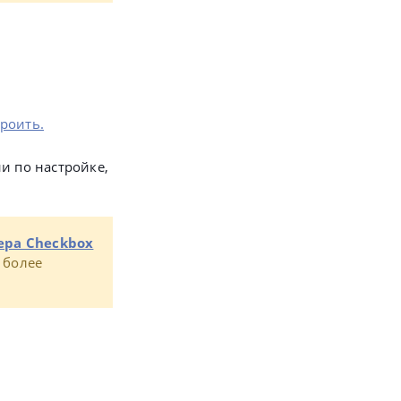
троить.
и по настройке,
ера Checkbox
 более