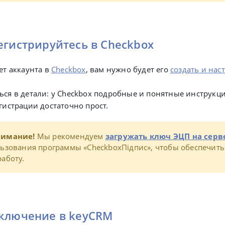
егистрируйтесь в Checkbox
ет аккаунта в
Checkbox
, вам нужно будет его
создать и нас
ься в детали: у Checkbox подробные и понятные инструкци
егистрации достаточно прост.
нимание!
М
ы рекомендуем
загружать ключ ЭЦП на серв
ьзования программы «CheckboxПідпис», чтобы обеспечить
аботу.
дключение в keyCRM