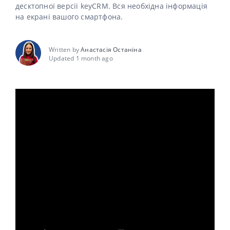
десктопної версії keyCRM. Вся необхідна інформація
на екрані вашого смартфона.
Written by
Анастасія Останіна
Updated 1 month ago