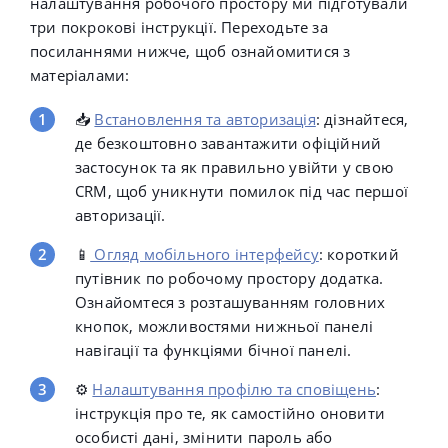
налаштування робочого простору ми підготували
три покрокові інструкції. Переходьте за
посиланнями нижче, щоб ознайомитися з
матеріалами:
📥
Встановлення та авторизація
: дізнайтеся,
де безкоштовно завантажити офіційний
застосунок та як правильно увійти у свою
CRM, щоб уникнути помилок під час першої
авторизації.
📱
Огляд мобільного інтерфейсу
: короткий
путівник по робочому простору додатка.
Ознайомтеся з розташуванням головних
кнопок, можливостями нижньої панелі
навігації та функціями бічної панелі.
⚙️
Налаштування профілю та сповіщень
:
інструкція про те, як самостійно оновити
особисті дані, змінити пароль або