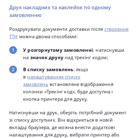
Друк накладних та наклейок по одному
замовленню
Роздрукувати документи доставки після
створення
ТТН
можна двома способами:
У розгорнутому замовленні
: натиснувши
на
значок друку
над трекінг кодом;
В списку замовлень
: якщо
в
налаштуваннях списку
замовлень
встановлене відображення
колонки «Трекінг код», буде доступна і
кнопка принтера для друку.
Натиснувши на друк, оберіть потрібний документ
зі списку доступних.
Він відкриється в новій
вкладці браузера, де можна внести додаткові
налаштування для друку, вибрати принтер або