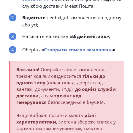
службою доставки
Meest Пошта;
Відмітьте
необхідні замовлення по одному
або усі;
Натисніть на кнопку
«Відмічені: ххх»
;
Оберіть
«
Створити список замовлень
»
.
Важливо!
Обирайте лише замовлення,
трекінг код яких відноситься
тільки до
одного типу
(склад-склад, двері-склад,
вантаж, документи, і т.д.),
до однієї служби
доставки
, а сам
трекінг код
генерувався
безпосередньо в keyCRM.
Якщо вибрані посилки мають
різні
характеристики
, система збереже список у
форматі «за замовчуванням», і масово