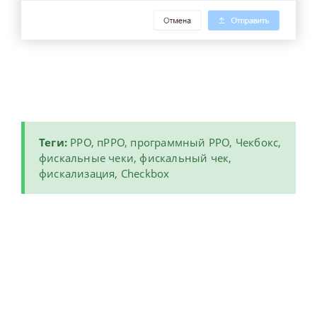
Теги:
РРО, пРРО, программный РРО, Чекбокс,
фискальные чеки, фискальный чек,
фискализация, Checkbox