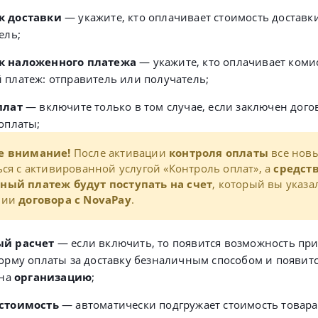
к доставки
— укажите, кто оплачивает стоимость доставк
ель;
 наложенного платежа
— укажите, кто оплачивает коми
платеж: отправитель или получатель;
плат
— включите только в том случае, если заключен дого
оплаты;
е внимание!
После активации
контроля оплаты
все новы
ься с активированной услугой «Контроль оплат», а
средств
ный платеж будут поступать на счет
, который вы указа
нии
договора с NovaPay
.
й расчет
— если включить, то появится возможность при
орму оплаты за доставку безналичным способом и появит
 на
организацию
;
стоимость
— автоматически подгружает стоимость товара