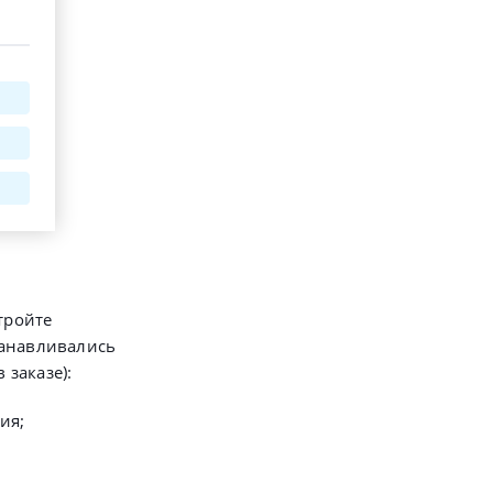
тройте
танавливались
заказе):
ия;