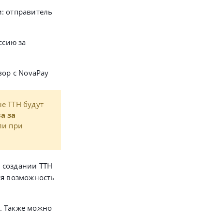
и: отправитель
ссию за
вор с NovaPay
е ТТН будут
а за
ли при
 создании ТТН
ся возможность
. Также можно