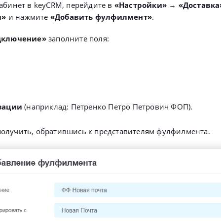
абинет в keyCRM, перейдите в
«Настройки» → «Доставк
ы»
и нажмите
«Добавить фулфилмент»
.
дключение»
заполните поля:
изации
(наприклад: Петренко Петро Петрович ФОП).
олучить, обратившись к представителям фулфилмента.