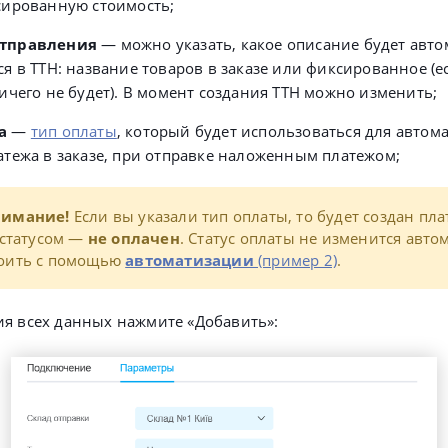
сированную стоимость;
отправления
— можно указать, какое описание будет авт
ся в ТТН: название товаров в заказе или фиксированное (е
ничего не будет). В момент создания ТТН можно изменить;
а
—
тип оплаты
, который будет использоваться для автом
атежа в заказе, при отправке наложенным платежом;
нимание!
Если вы указали тип оплаты, то будет создан пл
 статусом —
не оплачен
. Статус оплаты не изменится авто
оить с помощью
автоматизации
(пример 2)
.
ия всех данных нажмите «Добавить»: