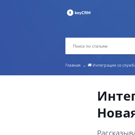
Главная
→
🚚 Интеграции со служ
Инте
Нова
Рассказыв