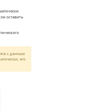
оматически
сли оставить
атического
атеж с данным
матически, его