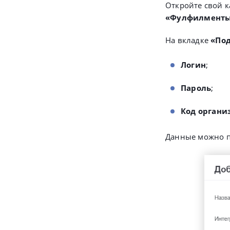
Откройте свой к
«Фулфилмент
На вкладке
«По
Логин
;
Пароль
;
Код орган
Данные можно п