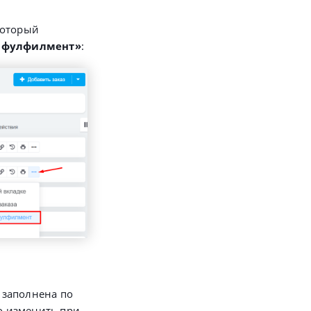
который
а фулфилмент»
:
т заполнена по
о изменить при