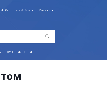
keyCRM
Блог & Кейсы
Русский
ментом Новая Почта
нтом