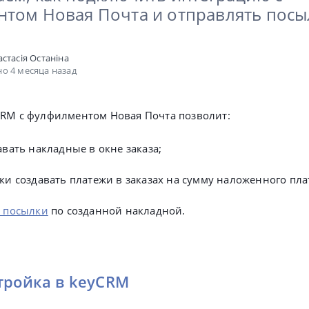
том Новая Почта и отправлять посы
астасія Останіна
о 4 месяца назад
CRM с фулфилментом Новая Почта позволит:
авать накладные в окне заказа;
ки создавать платежи в заказах на сумму наложенного пла
 посылки
по созданной накладной.
тройка в keyCRM