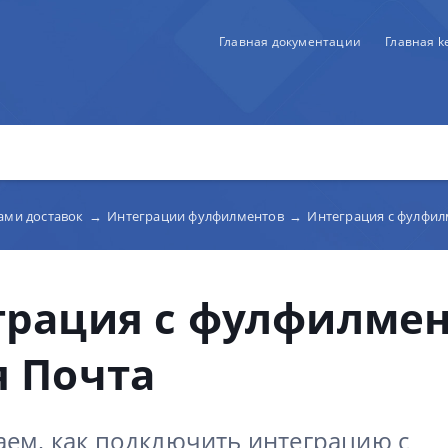
Главная документации
Главная 
бами доставок
→
Интеграции фулфилментов
→
Интеграция с фулфил
грация с фулфилме
я Почта
аем, как подключить интеграцию с