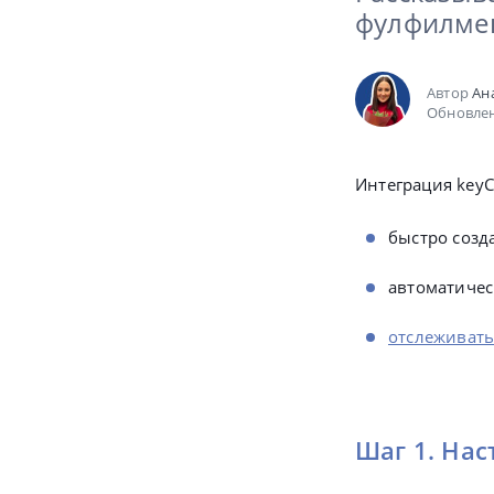
фулфилмен
Автор
Ан
Обновлен
Интеграция key
быстро созд
автоматичес
отслеживать
Шаг 1. Нас