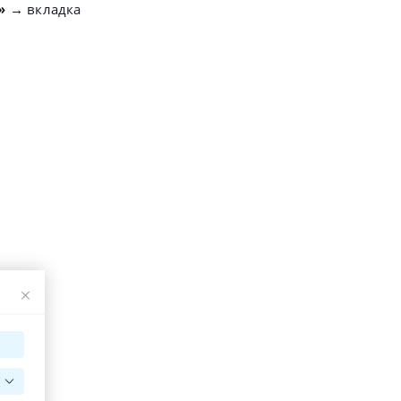
а» →
вкладка