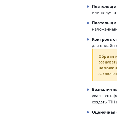
Плательщи
или получат
Плательщик
наложенный 
Контроль о
для онлайн-
Обратит
создават
наложен
заключе
Безналичны
указывать ф
создать ТТН
Оценочная 