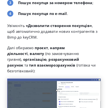
Пошук покупця за номером телефона
;
Пошук покупця по e-mail
.
Увімкніть
«Дозволити створення покупців»
,
щоб автоматично додавати нових контрагентів з
Bimp до keyCRM.
Далі о
бираємо
проєкт
,
напрям
діяльності
,
валюту
(по замовчуванню
гривня),
організацію
,
розрахунковий
рахунок
та
тип взаєморозрахунків
(готівка чи
безготівковий):