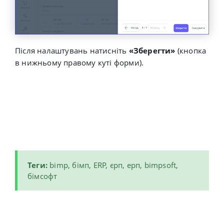
Після налаштувань натисніть
«Зберегти»
(кнопка
в нижньому правому куті форми).
Теги:
bimp, бімп,
ERP, єрп, ерп, bimpsoft,
бімсофт