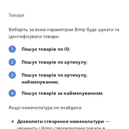
Товари
Виберіть за яким параметром Bimp буде шукати та
ідентифікувати товари:
Пошук товарів по ID
;
Пошук товарів по артикулу
;
Пошук товарів по артикулу,
найменуванню
;
Пошук товарів за найменуванням
.
Якщо номенклатура не знайдена:
Дозволити створення номенклатури
—
увімкніть і Bimp створюватиме товари в