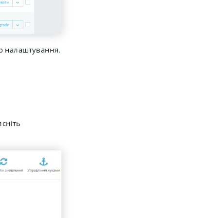
го налаштування.
исніть