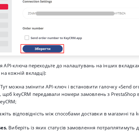
я API-ключа переходьте до налаштувань на інших вкладках
 на кожній вкладці):
. Тут можна змінити API-ключ і встановити галочку «Send or
, щоб keyCRM передавали номери замовлень з PrestaShop в
keyCRM
;
кажіть відповідність між способами доставки в магазині та 
es.
Виберіть із яких статусів замовлення потраплятимуть 