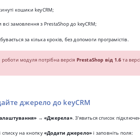
кинуті кошики keyCRM;
 всі замовлення з PrestaShop до keyCRM;
увається за кілька кроків, без допомоги програмістів.
 роботи модуля потрібна версія
PrestaShop від 1.6
та верс
дайте джерело до keyCRM
алаштування»
→
«
Джерела»
. З'явиться список підключе
і списку на кнопку
«Додати джерело»
і
заповніть поля: