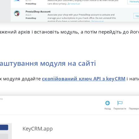
ажений архів і встановіть модуль, а потім перейдіть до йо
аштування модуля на сайті
х модуля додайте
скопійований ключ API з keyCRM
і нат