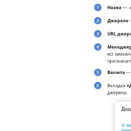
Назва
— 
Джерело
URL джер
Менедже
всі замовл
призначат
Валюта
—
Вкладка
«
джерела;