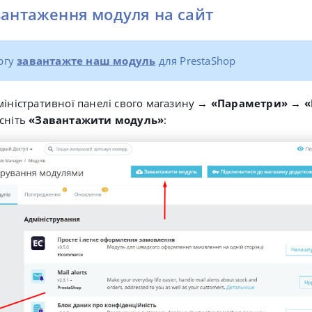
вантаження модуля на сайт
ергу
завантажте наш модуль
для PrestaShop
міністративної панелі свого магазину →
«
Параметри»
→
«
исніть
«Завантажити модуль»
: