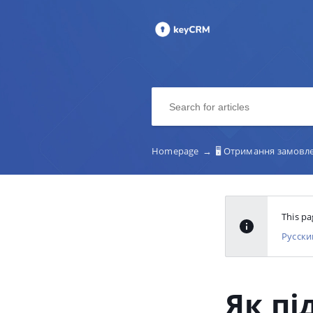
Homepage
→
🖥️ Отримання замовле
This pa
Русски
Як пі