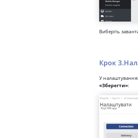
Виберіть завант
Крок 3.Нал
У налаштування
«Зберегти»
: