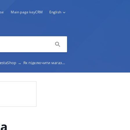
se
Main page keyCRM
English
restaShop
→
Як підключити магазин на PrestaShop (для адміністратора)
на