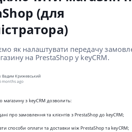
aShop (для
істратора)
ємо як налаштувати передачу замовле
газину на PrestaShop у keyCRM.
by
Вадим Крижевський
6 months ago
го магазину з keyCRM дозволить:
ані про замовлення та клієнтів з PrestaShop до keyCRM;
ти способи оплати та доставки між PrestaShop та keyCRM;