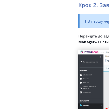
Крок 2. За
⬇️ В першу ч
Перейдіть до ад
Manager»
і нат