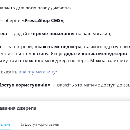
в
кажіть довільну
назву джерела;
—
оберіть
«PrestaShop CMS»
;
ела
—
додайте
пряме посилання
на ваш магазин;
р
— з
а потреби,
вкажіть менеджера
, на якого одразу пр
ення з цього магазину. Якщо
додати кілька менеджерів
имуться на кожного менеджера по черзі. Можна залишити
 вкажіть
валюту магазину
;
Доступ користувачів»
— вкажіть хто матиме доступ до за