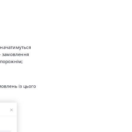
изначатимуться
– замовлення
 порожнім;
мовлень із цього