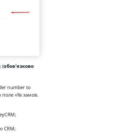
 (
обов'язково
der number to
 поле «
№ замов.
keyCRM;
до CRM;