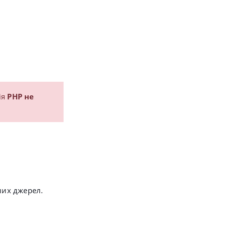
ія
PHP не
них джерел.