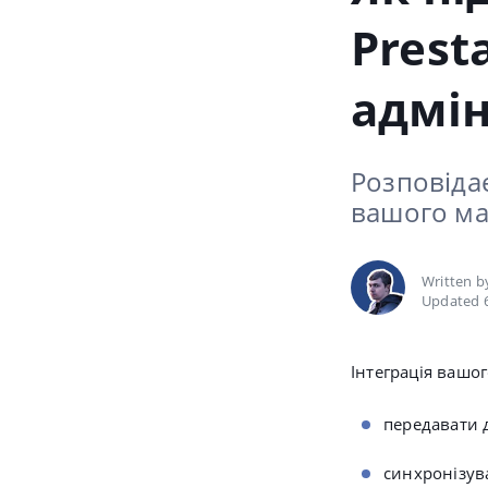
Prest
адмін
Розповіда
вашого ма
Written 
Updated 
Інтеграція вашо
передавати д
синхронізува