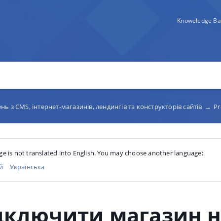
Knoweledge Ba
нь з CMS, інтернет-магазинів, лендингів та конструкторів сайтів
→
P
ge is not translated into English. You may choose another language:
й
Українська
дключити магазин 