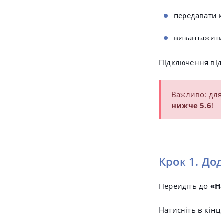
передавати 
вивантажити
Підключення відб
Важливо: для
нижче 5.6
!
Крок 1. До
Перейдіть до
«
Н
Натисніть в кінц