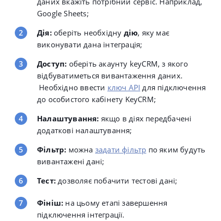
даних вкажіть потрібний сервіс. Наприклад,
Google Sheets;
Дія:
оберіть необхідну
дію
, яку має
виконувати дана інтеграція;
Доступ:
оберіть акаунту keyCRM, з якого
відбуватиметься вивантаження даних.
Необхідно ввести
ключ API
для підключення
до особистого кабінету KeyCRM;
Налаштування:
якщо в діях передбачені
додаткові налаштування;
Фільтр:
можна
задати фільтр
по яким будуть
вивантажені дані;
Тест:
дозволяє побачити тестові дані;
Фініш:
на цьому етапі завершення
підключення інтеграції.