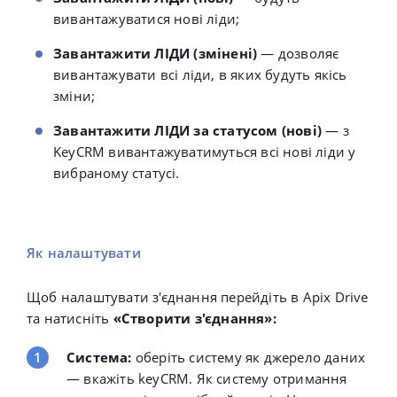
вивантажуватися нові ліди;
Завантажити ЛІДИ (змінені)
— дозволяє
вивантажувати всі ліди, в яких будуть якісь
зміни;
Завантажити ЛІДИ за статусом (нові)
— з
KeyCRM вивантажуватимуться всі нові ліди у
вибраному статусі.
Як налаштувати
Щоб налаштувати
з'єднання п
ерейдіть в Apix Drive
та натисніть
«Створити з'єднання»:
Система:
оберіть систему як джерело даних
— вкажіть keyCRM. Як систему отримання