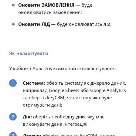
Оновити ЗАМОВЛЕННЯ
— буде
оновлюватись замовлення;
Оновити ЛІД
— буде оновлюватись лід.
Як налаштувати
У кабінеті Apix Drive виконайте налаштування:
Система:
оберіть систему як джерело даних,
наприклад Google Sheets або Google Analytics
та оберіть keyCRM, як систему яка буде
отримувати дані;
Дія:
оберіть необхідну
дію
, яку має
виконувати дана інтеграція;
Доступ:
оберіть акаунту keyCRM, з якого