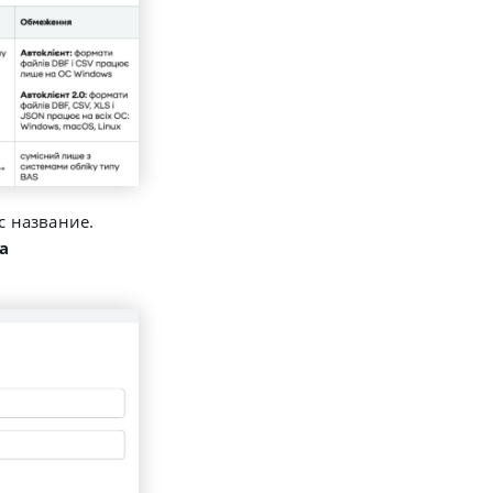
с название.
а