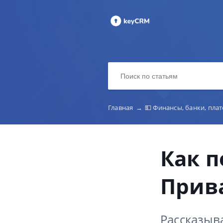
Главная
→
💵 Финансы, банки, пла
Как 
Прива
Рассказыв