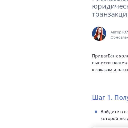
юридическ
транзакци
Автор
Юл
Обновлен
ПриватБанк явля
выписки платеж
к заказам и расх
Шаг 1. По
Войдите в в
которой вы 