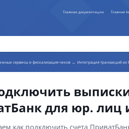
Главная документации
Главная 
тежные сервисы и фискализация чеков
→
Интеграция транзакций из 
подключить выписк
тБанк для юр. лиц 
аем как подключить счета ПриватБан