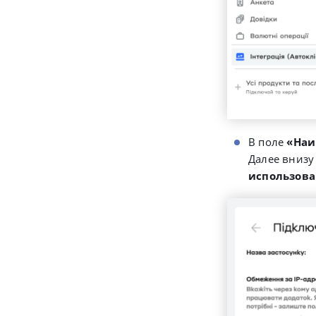
В поле
«Наи
Далее внизу
использов