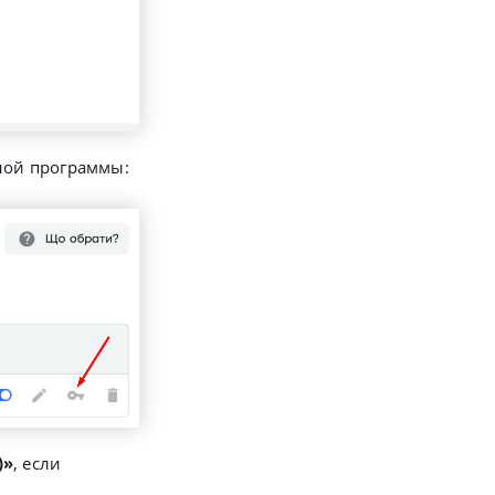
ной программы:
)»
, если