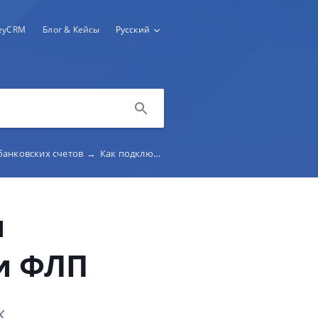
keyCRM
Блог & Кейсы
Русский
банковских счетов
→
Как подключить выписки ПриватБанк для юр. лиц и ФЛП
и
и ФЛП
к